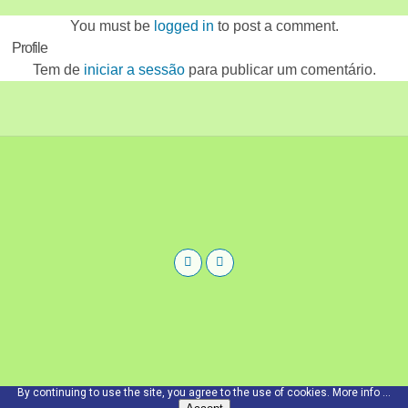
You must be
logged in
to post a comment.
Profile
Tem de
iniciar a sessão
para publicar um comentário.
By continuing to use the site, you agree to the use of cookies.
More info ...