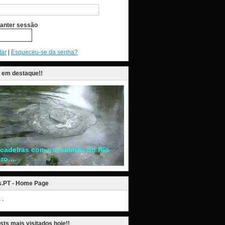
anter sessão
tar
|
Esqueceu-se da senha?
 em destaque!!
ncadeiras com um salmão do Rio
ro …
s.PT - Home Page
.
sts mais visitados hoje!!