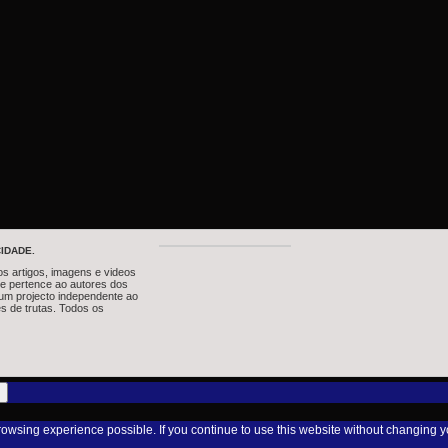
IDADE.
os artigos, imagens e videos
te pertence ao autores dos
um projecto independente ao
s de trutas. Todos os
browsing experience possible. If you continue to use this website without changing y