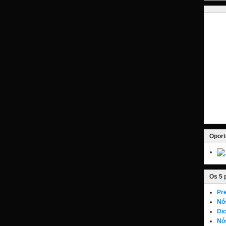
Oport
Os 5 
Pre
Nó
Dic
Nós