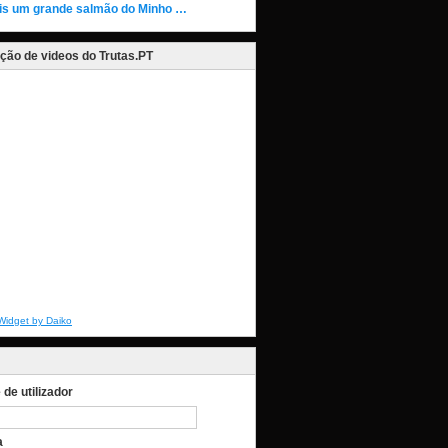
is um grande salmão do Minho …
ção de videos do Trutas.PT
Widget by Daiko
de utilizador
a