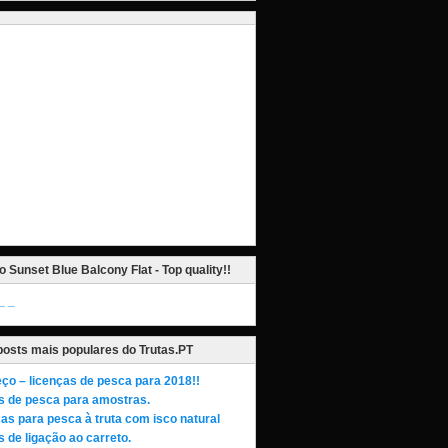
o Sunset Blue Balcony Flat - Top quality!!
_
posts mais populares do Trutas.PT
ço – licenças de pesca para 2018!!
s de pesca para amostras.
as para pesca à truta com isco natural
 de ligação ao carreto.