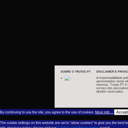
SOBRE O TRUTAS.PT
DISCLAIMER E PRIVAC
.
A responsabilidade pel
apresentados neste si
mesmos. Trutas.PT é 
serviço dos pescadore
direitos reservados.
Accept
By continuing to use the site, you agree to the use of cookies.
More info ...
The cookie settings on this website are set to "allow cookies" to give you the best 