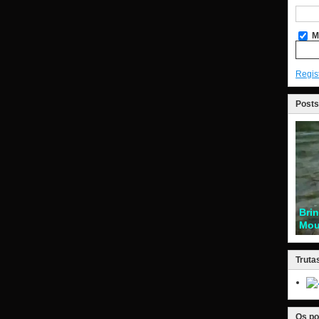
M
Regis
Posts
Bri
Mou
Truta
Os po