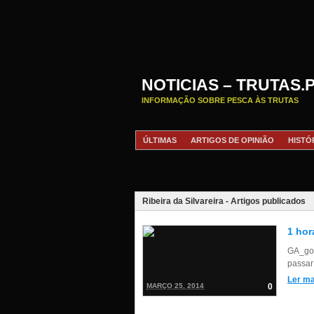
NOTICIAS – TRUTAS.
INFORMAÇÃO SOBRE PESCA ÀS TRUTAS
ÚLTIMAS
ARTIGOS DE OPINIÃO
HISTÓ
Ribeira da Silvareira - Artigos publicados
1 hor
GA_goo
passar 
Ler ma
MARÇO 25, 2014
0