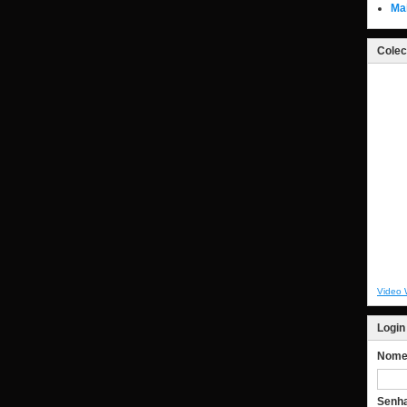
Ma
Colec
Video 
Login
Nome 
Senh