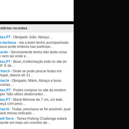
tários recentes
tas.PT
- Obrigado João. Abraço…
ao barbosa
- ola a todo! tenho acompanhado
seus posts embora nao participe…
cardo
- Sinceramente tenho lido tanta coisa
e nem sei onde e…
tas.PT
- Boas, A informação está no site do
NF. É de…
rlosch
- Onde se pode pescar trutas em
tugal, depois de 31…
riachi
- Obrigado, Mário, Abraço e boas
scarias…
tas.PT
- Podes comprar no site da modern
ler. Não utilizo destorcedor.…
tas.PT
- Black Minnow de 7 cm, cor kaki,
beça com peso…
riachi
- Trutas, precisava se for possivel, qual
black minow indicado…
ell Torre
- Torres Fishing Challenge estará
esente em mais um convívio de…