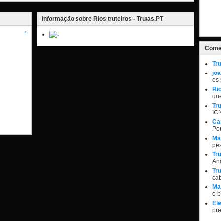
Informação sobre Rios truteiros - Trutas.PT
?
Comen
Tru
jo
os 
Ri
qu
Tru
IC
Ca
Por
Ma
pe
Tru
Ang
Tru
ca
Ma
o 
Elw
pr