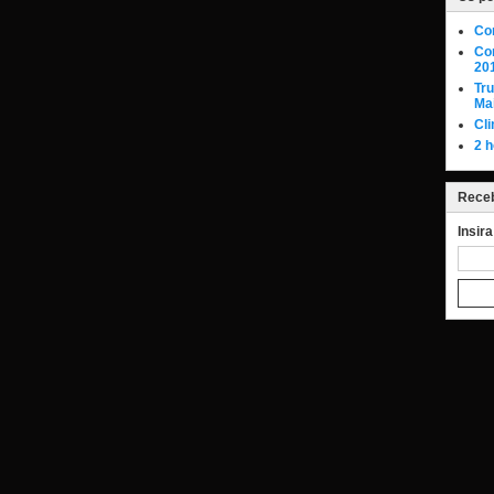
Co
Con
20
Tr
Ma
Cli
2 h
Receb
Insir