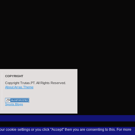
COPYRIGHT
Copyright Trutas.PT. All Rights Reserved.
About Arras.Theme
Sports Blogs
our cookie settings or you click "Accept" then you are consenting to this. For more