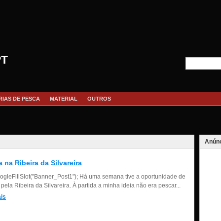
PT
RIAS DE PESCA
MATERIAL
OUTROS
Anúnc
a na Ribeira da Silvareira
gleFillSlot("Banner_Post1"); Há uma semana tive a oportunidade de
pela Ribeira da Silvareira. À partida a minha ideia não era pescar...
is