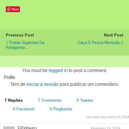
Save
Previous Post
Next Post
Trutas Gigantes Da
Caça E Pesca Monção
Patagónia ....
You must be
logged in
to post a comment.
Profile
Tem de
iniciar a sessão
para publicar um comentário.
7 Replies
7 Comments
0 Tweets
0 Facebook
0 Pingbacks
last reply was março 14, 2014
FPinheiro
Fevereiro 19, 2014