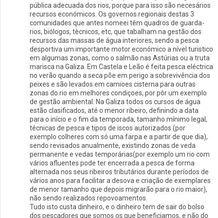
pública adecuada dos rios, porque para isso são necesários
recursos económicos. Os governos regionais destas 3
comunidades que antes nomeei têm quadros de guarda-
rios, biólogos, tècnicos, etc, que tabalham na gestão dos
recursos das massas de água interiores, sendo a pesca
desportiva um importante motor económico a nível turistico
em algumas zonas, como o salmão nas Astúrias ou a truta
marisca na Galiza. Em Castela e Leão é feita pesca eléctrica
no verão quando a seca põe em perigo a sobrevivência dos
peixes e são levados em camioes cisterna para outras
zonas do rio em melhores condiçoes, por pôr um exemplo
de gestão ambiental. Na Galiza todos os cursos de água
estão clasificados, até o menor ribeiro, definindo a data
para o início e o fim da temporada, tamanho mínimo legal,
técnicas de pesca e tipos de iscos autorizados (por
exemplo colheres com só uma farpa e a partir de que dia),
sendo revisados anualmente, existindo zonas de veda
permanente e vedas temporárias(por exemplo um rio com
vários afluentes pode ter encerrada a pesca de forma
alternada nos seus ribeiros tributários durante períodos de
vários anos para facilitar a desova e criação de exemplares
de menor tamanho que depois migrarão para o rio maior),
não sendo realizados repovoamentos.
Tudo isto custa dinheiro, e o dinheiro tem de sair do bolso
dos pescadores que somos os que beneficiamos, e não do