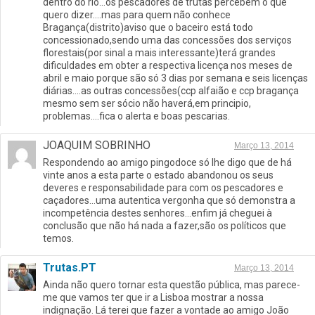
dentro do rio…os pescadores de trutas percebem o que
quero dizer….mas para quem não conhece
Bragança(distrito)aviso que o baceiro está todo
concessionado,sendo uma das concessões dos serviços
florestais(por sinal a mais interessante)terá grandes
dificuldades em obter a respectiva licença nos meses de
abril e maio porque são só 3 dias por semana e seis licenças
diárias….as outras concessões(ccp alfaião e ccp bragança
mesmo sem ser sócio não haverá,em principio,
problemas….fica o alerta e boas pescarias.
JOAQUIM SOBRINHO
Março 13, 2014
Respondendo ao amigo pingodoce só lhe digo que de há
vinte anos a esta parte o estado abandonou os seus
deveres e responsabilidade para com os pescadores e
caçadores…uma autentica vergonha que só demonstra a
incompetência destes senhores…enfim já cheguei à
conclusão que não há nada a fazer,são os políticos que
temos.
Trutas.PT
Março 13, 2014
Ainda não quero tornar esta questão pública, mas parece-
me que vamos ter que ir a Lisboa mostrar a nossa
indignação. Lá terei que fazer a vontade ao amigo João