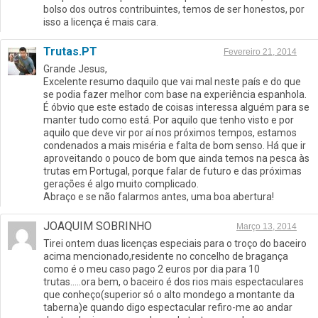
bolso dos outros contribuintes, temos de ser honestos, por
isso a licença é mais cara.
Trutas.PT
Fevereiro 21, 2014
Grande Jesus,
Excelente resumo daquilo que vai mal neste país e do que
se podia fazer melhor com base na experiência espanhola.
É óbvio que este estado de coisas interessa alguém para se
manter tudo como está. Por aquilo que tenho visto e por
aquilo que deve vir por aí nos próximos tempos, estamos
condenados a mais miséria e falta de bom senso. Há que ir
aproveitando o pouco de bom que ainda temos na pesca às
trutas em Portugal, porque falar de futuro e das próximas
gerações é algo muito complicado.
Abraço e se não falarmos antes, uma boa abertura!
JOAQUIM SOBRINHO
Março 13, 2014
Tirei ontem duas licenças especiais para o troço do baceiro
acima mencionado,residente no concelho de bragança
como é o meu caso pago 2 euros por dia para 10
trutas…..ora bem, o baceiro é dos rios mais espectaculares
que conheço(superior só o alto mondego a montante da
taberna)e quando digo espectacular refiro-me ao andar