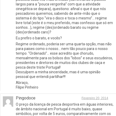
largos para a “pouca vergonha” com que a atividade
cinegética se depara), questiono: afinal o que é que nós
pescadores queremos, sabendo de ante-mão que o
sistema é do tipo “vira o disco e toca o mesmo”… regime
livre total (este é o meu preferido, mas confesso que só em
sonhos…), regime (des)ordenado barato ou regime
(des)ordenado caro)?
Eu prefiro o barato, e vocês?
Regime ordenado, poderia ser uma quarta opção, mas não
para paises como o nosso… nem tão pouco para o nosso
tempo. “Ordenado”… esse acredito que chorudo,
mensalmente para os bolsos dos “lobos” e seus escudeiros,
presidentes e diretores de muitos dos clubes de caça e
pesca deste triste Portugal!
Desculpem a minha sinceridade, mas é uma opinião
pessoal que entendi partilhar!!!
Abraço,
Filipe Pinheiro
Pingodoce
Fevereiro 20, 2014
O preço da licença de pesca desportiva em águas interiores,
de âmbito nacional em Portugal é muito baixo, quase
simbólico, por volta de 5 euros, comparativamente com os