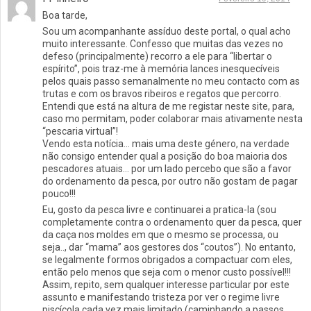
Boa tarde,
Sou um acompanhante assíduo deste portal, o qual acho
muito interessante. Confesso que muitas das vezes no
defeso (principalmente) recorro a ele para “libertar o
espírito”, pois traz-me à memória lances inesquecíveis
pelos quais passo semanalmente no meu contacto com as
trutas e com os bravos ribeiros e regatos que percorro.
Entendi que está na altura de me registar neste site, para,
caso mo permitam, poder colaborar mais ativamente nesta
“pescaria virtual”!
Vendo esta notícia… mais uma deste género, na verdade
não consigo entender qual a posição do boa maioria dos
pescadores atuais… por um lado percebo que são a favor
do ordenamento da pesca, por outro não gostam de pagar
pouco!!!
Eu, gosto da pesca livre e continuarei a pratica-la (sou
completamente contra o ordenamento quer da pesca, quer
da caça nos moldes em que o mesmo se processa, ou
seja.., dar “mama” aos gestores dos “coutos”). No entanto,
se legalmente formos obrigados a compactuar com eles,
então pelo menos que seja com o menor custo possível!!!
Assim, repito, sem qualquer interesse particular por este
assunto e manifestando tristeza por ver o regime livre
piscícola cada vez mais limitado (caminhando a passos