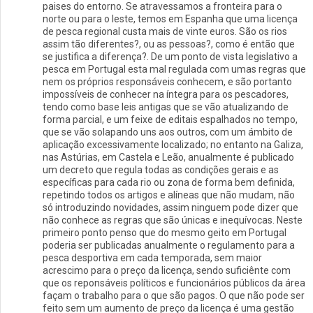
paises do entorno. Se atravessamos a fronteira para o
norte ou para o leste, temos em Espanha que uma licença
de pesca regional custa mais de vinte euros. São os rios
assim tão diferentes?, ou as pessoas?, como é então que
se justifica a diferença?. De um ponto de vista legislativo a
pesca em Portugal esta mal regulada com umas regras que
nem os próprios responsáveis conhecem, e são portanto
impossíveis de conhecer na íntegra para os pescadores,
tendo como base leis antigas que se vão atualizando de
forma parcial, e um feixe de editais espalhados no tempo,
que se vão solapando uns aos outros, com um ámbito de
aplicação excessivamente localizado; no entanto na Galiza,
nas Astúrias, em Castela e Leão, anualmente é publicado
um decreto que regula todas as condições gerais e as
específicas para cada rio ou zona de forma bem definida,
repetindo todos os artigos e alíneas que não mudam, não
só introduzindo novidades, assim ninguem pode dizer que
não conhece as regras que são únicas e inequívocas. Neste
primeiro ponto penso que do mesmo geito em Portugal
poderia ser publicadas anualmente o regulamento para a
pesca desportiva em cada temporada, sem maior
acrescimo para o preço da licença, sendo suficiênte com
que os reponsáveis políticos e funcionários públicos da área
façam o trabalho para o que são pagos. O que não pode ser
feito sem um aumento de preço da licença é uma gestão