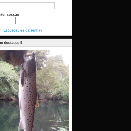
ter sessão
r
|
Esqueceu-se da senha?
em destaque!!