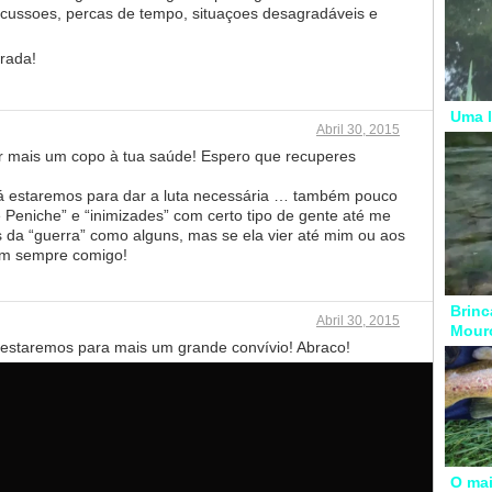
scussoes, percas de tempo, situaçoes desagradáveis e
rada!
Uma l
Abril 30, 2015
 mais um copo à tua saúde! Espero que recuperes
á estaremos para dar a luta necessária … também pouco
Peniche” e “inimizades” com certo tipo de gente até me
 da “guerra” como alguns, mas se ela vier até mim ou aos
am sempre comigo!
Brinc
Abril 30, 2015
Mour
estaremos para mais um grande convívio! Abraco!
O mai