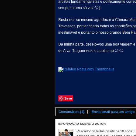
artistas fundamentalistas e politicamente cor
sempre a uma só voz 🙂 ).
Resta-nos só mesmo agradecer à Câmara Municip
Travassos, por ter criado todas as condições p
inestimável e portanto o nosso grande Bem Haj
Da minha parte, desejo-vos uma boa viagem e 
do Alva. Tragam vício e apetite qb 🙂 🙂
Save
Comentários [4]
Envie email para um amigo
INFORMAÇÃO SOBRE O AUTOR
Pescador de trutas desde os 18 anos. Te