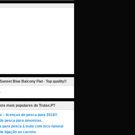
Sunset Blue Balcony Flat - Top quality!!
_
sts mais populares do Trutas.PT
o – licenças de pesca para 2018!!
de pesca para amostras.
s para pesca à truta com isco natural
de ligação ao carreto.