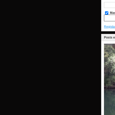
Man
Regista
Posts 