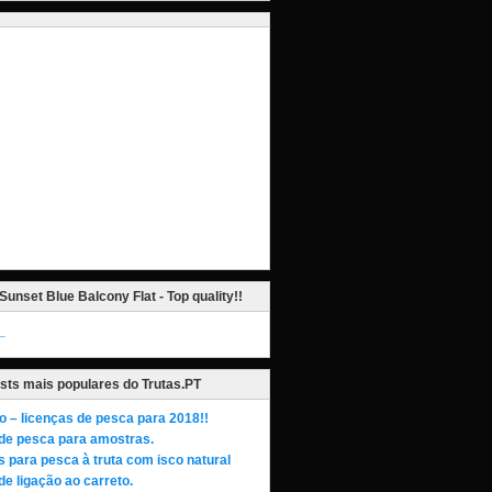
Sunset Blue Balcony Flat - Top quality!!
_
sts mais populares do Trutas.PT
o – licenças de pesca para 2018!!
de pesca para amostras.
s para pesca à truta com isco natural
de ligação ao carreto.