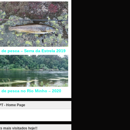
l de pesca – Serra da Estrela 2019
l de pesca no Rio Minho – 2020
.PT - Home Page
s mais visitados hoje!!