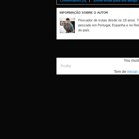
Comentários [0]
Envie email para um amigo
INFORMAÇÃO SOBRE O AUTOR
Pescador de trutas desde os 18 anos. Te
pescado em Portugal, Espanha e no Rei
do país.
You mus
Profile
Tem de
iniciar