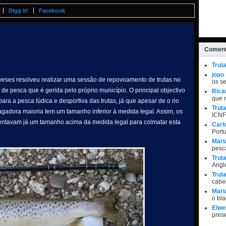
Digg it!
Facebook
Coment
Trut
joao
eses resolveu realizar uma sessão de repovoamento de trutas no
os s
e pesca que é gerida pelo próprio município. O principal objectivo
Rica
que 
para a pesca lúdica e desportiva das trutas, já que apesar de o rio
Trut
gadora maioria tem um tamanho inferior à medida legal. Assim, os
ICNF
entavam já um tamanho acima da medida legal para colmatar esta
Carl
Port
Mari
pesc
Trut
Angle
Trut
cabe
Mari
o bl
Elwel
pres