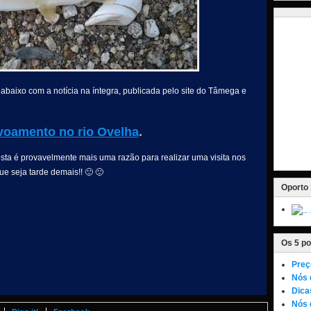
abaixo com a notícia na íntegra, publicada pelo site do Tâmega e
voamento no rio Ovelha
.
esta é provavelmente mais uma razão para realizar uma visita nos
ue seja tarde demais!! 🙂 🙂
Oporto 
Os 5 po
Preç
Nós 
Dica
Nós 