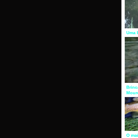
Uma l
Brinc
Mour
O mai