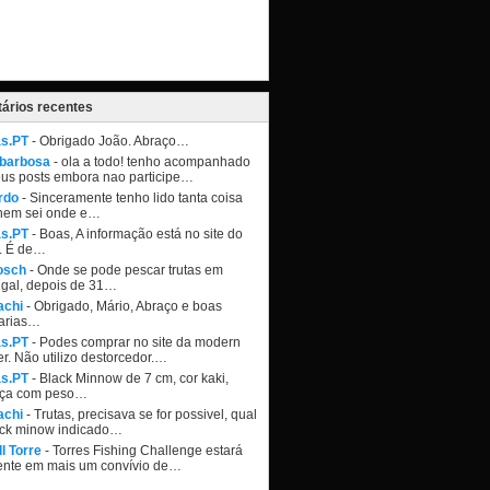
ários recentes
as.PT
- Obrigado João. Abraço…
 barbosa
- ola a todo! tenho acompanhado
eus posts embora nao participe…
rdo
- Sinceramente tenho lido tanta coisa
nem sei onde e…
as.PT
- Boas, A informação está no site do
. É de…
osch
- Onde se pode pescar trutas em
ugal, depois de 31…
achi
- Obrigado, Mário, Abraço e boas
arias…
as.PT
- Podes comprar no site da modern
r. Não utilizo destorcedor.…
as.PT
- Black Minnow de 7 cm, cor kaki,
ça com peso…
achi
- Trutas, precisava se for possivel, qual
ack minow indicado…
l Torre
- Torres Fishing Challenge estará
ente em mais um convívio de…