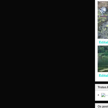
Edita
Edita
Trutas
.
Os post