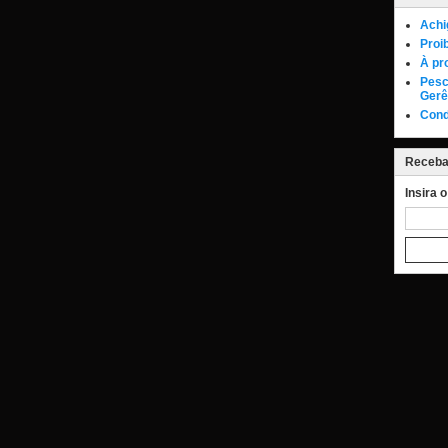
Achi
Proi
À pr
Pesc
Gerê
Cond
Receba 
Insira 