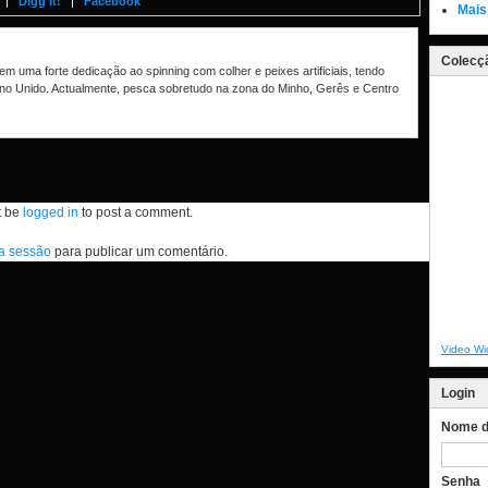
Digg it!
Facebook
Mais
Colecçã
m uma forte dedicação ao spinning com colher e peixes artificiais, tendo
no Unido. Actualmente, pesca sobretudo na zona do Minho, Gerês e Centro
t be
logged in
to post a comment.
 a sessão
para publicar um comentário.
Video Wi
Login
Nome de
Senha