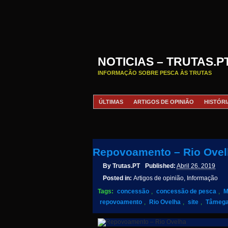
NOTICIAS – TRUTAS.P
INFORMAÇÃO SOBRE PESCA ÀS TRUTAS
ÚLTIMAS
ARTIGOS DE OPINIÃO
HISTÓRI
Repovoamento – Rio Ovel
By
Trutas.PT
Published:
Abril 26, 2019
Posted in:
Artigos de opinião, Informação
Tags:
concessão
,
concessão de pesca
,
M
repovoamento
,
Rio Ovelha
,
site
,
Tâmega