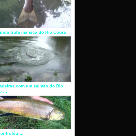
inda truta marisca do Rio Coura
adeiras com um salmão do Rio
o …
or troféu …