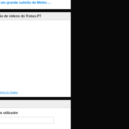
 um grande salmão do Minho …
o de videos do Trutas.PT
dget by Daiko
 utilizador