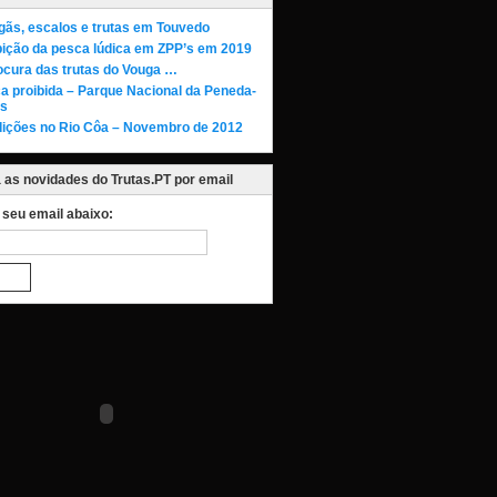
gãs, escalos e trutas em Touvedo
bição da pesca lúdica em ZPP’s em 2019
ocura das trutas do Vouga …
a proibida – Parque Nacional da Peneda-
s
ições no Rio Côa – Novembro de 2012
as novidades do Trutas.PT por email
o seu email abaixo: