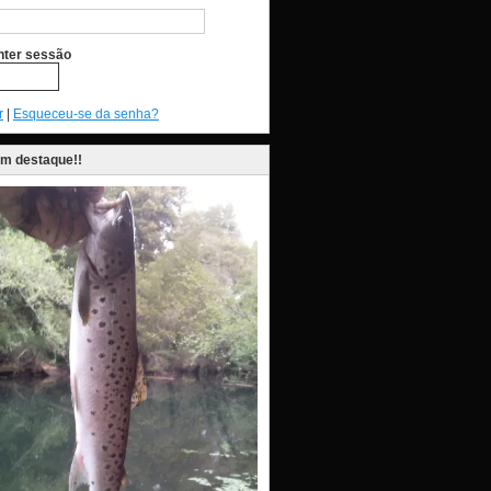
ter sessão
r
|
Esqueceu-se da senha?
em destaque!!