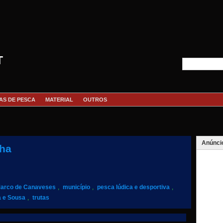
T
AS DE PESCA
MATERIAL
OUTROS
Anúnci
ha
arco de Canaveses
,
município
,
pesca lúdica e desportiva
,
 e Sousa
,
trutas