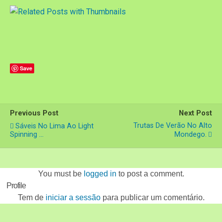
Save
Previous Post
Next Post
Trutas De Verão No Alto
Sáveis No Lima Ao Light
Spinning …
Mondego.
You must be
logged in
to post a comment.
Profile
Tem de
iniciar a sessão
para publicar um comentário.