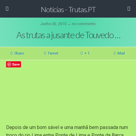
Noticias - Trutas.PT
Junho 30, 2010 ↔ no comments
As trutas a jusante de Touvedo …
Share
Tweet
+ 1
Mail
Save
Depois de um bom sável e uma manhã bem passada num
troço do rio Lima entre Ponte de Lima e Ponte da Barca,