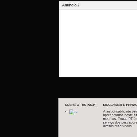
Anuncio 2
SOBRE O TRUTAS.PT
DISCLAIMER E PRIVAC
.
A responsabilidade pel
apresentados neste si
mesmos. Trutas.PT é 
serviço dos pescadore
direitos reservados.