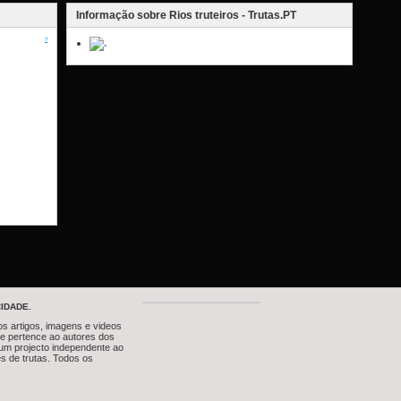
Informação sobre Rios truteiros - Trutas.PT
?
IDADE.
os artigos, imagens e videos
te pertence ao autores dos
um projecto independente ao
s de trutas. Todos os