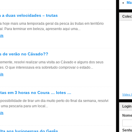
Ma
 a duas velocidades – trutas
Colec
a hoje mais uma temporada geral da pesca às trutas em território
al. Para terminar em beleza, apresento aqui uma...
is
s de verão no Cávado??
emente, resolvi realizar uma visita ao Cávado e alguns dos seus
tes. O que interessava era sobretudo comprovar o estado...
is
utas em 3 horas no Coura … lotes …
Video 
ossibilidade de tirar um dia muito perto do final da semana, resolvi
 uma pescaria para um local...
Login
is
Nome 
Senh
lta aos luciopercas do Gerês