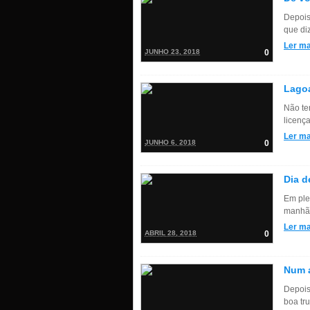
Depois
que diz
Ler ma
JUNHO 23, 2018
0
Lagoa
Não te
licença
Ler ma
JUNHO 6, 2018
0
Dia d
Em ple
manhã 
Ler ma
ABRIL 28, 2018
0
Num a
Depois
boa trut