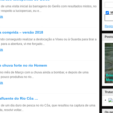
 de uma visita inicial às barragens do Gerês com resultados mistos, no
 respeito a luciopercas, eu e...
M
is
Regis
 comprida – versão 2018
Posts
ndo conseguido realizar a deslocação a Viseu ou à Guarda para tirar a
 para a abertura, vi-me forçado...
is
e chuva forte no rio Homem
no mês de Março com a chuva ainda a bombar, e depois de uma
Bri
pouco produtiva no rio...
Mou
is
Truta
fluente do Rio Côa …
 de um dia duro de pesca no rio Côa, que resultou na captura de uma
a, resolvi voltar...
Os po