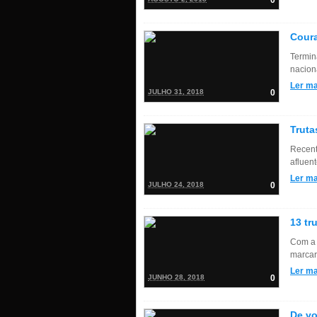
0
Coura
Termin
nacion
Ler ma
JULHO 31, 2018
0
Truta
Recent
afluen
Ler ma
JULHO 24, 2018
0
13 tr
Com a p
marcar
Ler ma
JUNHO 28, 2018
0
De vo