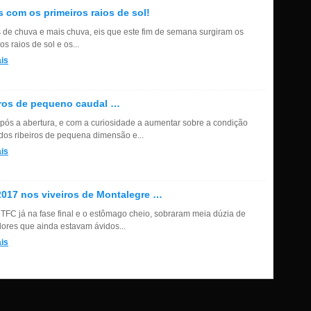
s com os primeiros raios de sol!
 de chuva e mais chuva, eis que este fim de semana surgiram os
os raios de sol e os...
is
ros de pequeno caudal …
pós a abertura, e com a curiosidade a aumentar sobre a condição
 dos ribeiros de pequena dimensão e...
is
017 nos viveiros de Montalegre …
TFC já na fase final e o estômago cheio, sobraram meia dúzia de
ores que ainda estavam ávidos...
is