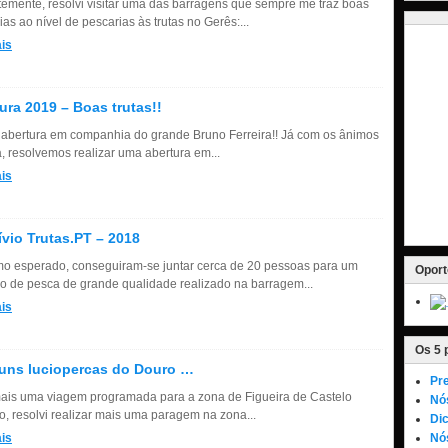
emente, resolvi visitar uma das barragens que sempre me traz boas
s ao nível de pescarias às trutas no Gerês:...
is
ura 2019 – Boas trutas!!
 abertura em companhia do grande Bruno Ferreira!! Já com os ânimos
a, resolvemos realizar uma abertura em...
is
vio Trutas.PT – 2018
mo esperado, conseguiram-se juntar cerca de 20 pessoas para um
Oport
io de pesca de grande qualidade realizado na barragem...
is
Os 5 
uns luciopercas do Douro …
Pre
is uma viagem programada para a zona de Figueira de Castelo
Nó
o, resolvi realizar mais uma paragem na zona...
Dic
is
Nós