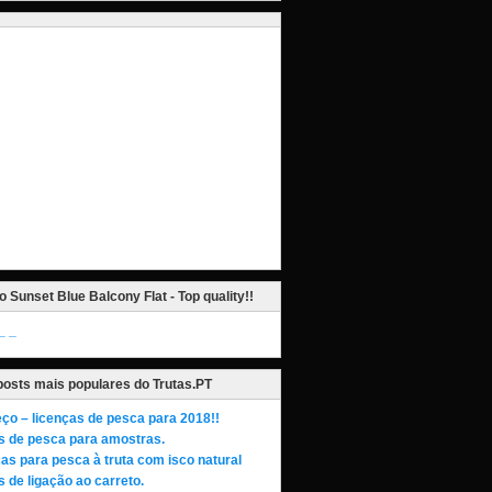
o Sunset Blue Balcony Flat - Top quality!!
_
posts mais populares do Trutas.PT
ço – licenças de pesca para 2018!!
s de pesca para amostras.
as para pesca à truta com isco natural
 de ligação ao carreto.