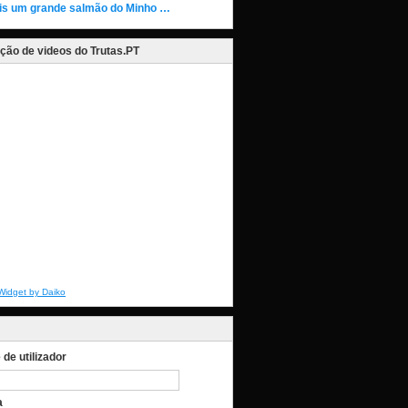
is um grande salmão do Minho …
ção de videos do Trutas.PT
Widget by Daiko
de utilizador
a