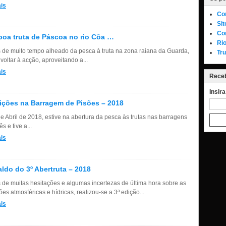
is
Co
Si
Co
oa truta de Páscoa no rio Côa …
Rio
 de muito tempo alheado da pesca à truta na zona raiana da Guarda,
Tru
 voltar à acção, aproveitando a...
is
Receb
Insir
ções na Barragem de Pisões – 2018
de Abril de 2018, estive na abertura da pesca às trutas nas barragens
s e tive a...
is
ldo do 3º Abertruta – 2018
 de muitas hesitações e algumas incertezas de última hora sobre as
es atmosféricas e hídricas, realizou-se a 3ª edição...
is