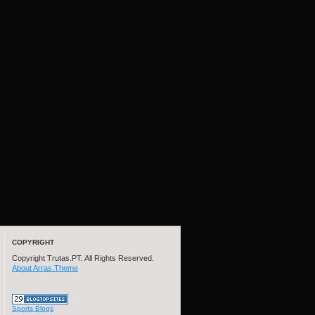
COPYRIGHT
Copyright Trutas.PT. All Rights Reserved.
About Arras.Theme
Sports Blogs