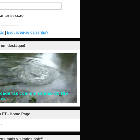
anter sessão
tar
|
Esqueceu-se da senha?
 em destaque!!
ncadeiras com um salmão do Rio
ro …
s.PT - Home Page
.
sts mais visitados hoje!!