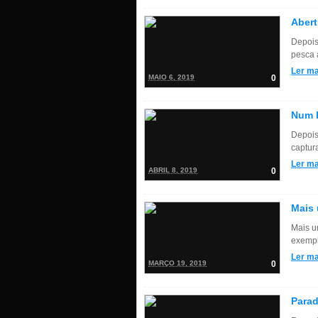
Aber
Depois
pesca 
Ler ma
MAIO 6, 2019
0
Num 
Depois
captura
Ler ma
ABRIL 8, 2019
0
Mais 
Mais u
exempl
Ler ma
MARÇO 19, 2019
0
Parad