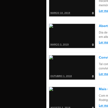
Recent
memória
Ler ma
MARÇO 10, 2019
0
Abert
Dia de
em alt
Ler ma
MARÇO 3, 2019
0
Conví
Tal co
convív
Ler ma
OUTUBRO 1, 2018
0
Mais 
Com ma
Rodrig
Ler ma
AGOSTO 2, 2018