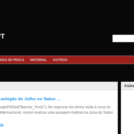
PT
RIAS DE PESCA
MATERIAL
OUTROS
Anúnc
achigãs de Julho no Sabor …
gleFillSlot("Banner_Post1"); No regresso da minha visita à zona do
Internacional, resolvi realizar uma paragem matinal na zona do Sabor.
is