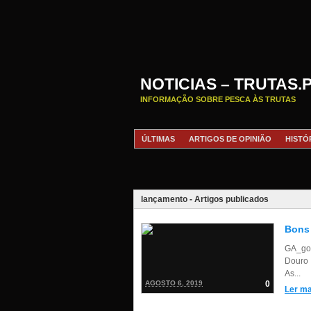
NOTICIAS – TRUTAS.
INFORMAÇÃO SOBRE PESCA ÀS TRUTAS
ÚLTIMAS
ARTIGOS DE OPINIÃO
HISTÓ
lançamento - Artigos publicados
Bons 
GA_goo
Douro 
As...
AGOSTO 6, 2019
0
Ler ma