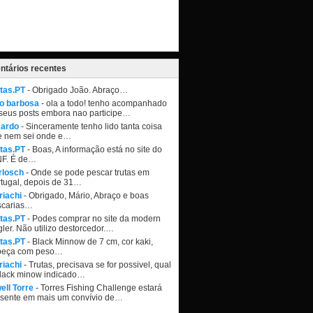
tários recentes
tas.PT
- Obrigado João. Abraço…
ao barbosa
- ola a todo! tenho acompanhado
seus posts embora nao participe…
cardo
- Sinceramente tenho lido tanta coisa
e nem sei onde e…
tas.PT
- Boas, A informação está no site do
NF. É de…
rlosch
- Onde se pode pescar trutas em
tugal, depois de 31…
riachi
- Obrigado, Mário, Abraço e boas
scarias…
tas.PT
- Podes comprar no site da modern
ler. Não utilizo destorcedor.…
tas.PT
- Black Minnow de 7 cm, cor kaki,
beça com peso…
riachi
- Trutas, precisava se for possivel, qual
black minow indicado…
ell Torre
- Torres Fishing Challenge estará
esente em mais um convívio de…