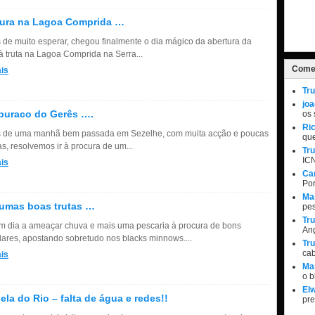
tura na Lagoa Comprida …
 de muito esperar, chegou finalmente o dia mágico da abertura da
à truta na Lagoa Comprida na Serra...
Comen
is
Tru
jo
buraco do Gerês ….
os 
Ri
 de uma manhã bem passada em Sezelhe, com muita acção e poucas
qu
s, resolvemos ir à procura de um...
Tru
IC
is
Ca
Por
Ma
umas boas trutas …
pe
Tru
m dia a ameaçar chuva e mais uma pescaria à procura de bons
Ang
ares, apostando sobretudo nos blacks minnows....
Tru
ca
is
Ma
o 
Elw
ela do Rio – falta de água e redes!!
pr