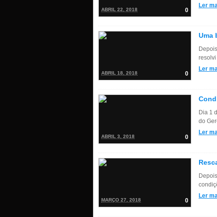
Ler ma
ABRIL 22, 2018
0
Uma b
Depois
resolvi
Ler ma
ABRIL 18, 2018
0
Condi
Dia 1 
do Gerê
Ler ma
ABRIL 3, 2018
0
Resca
Depois
condiçõ
Ler ma
MARÇO 27, 2018
0