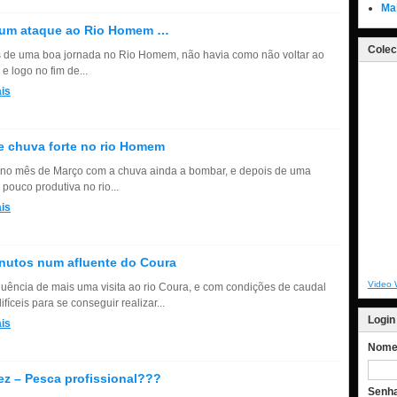
Ma
 um ataque ao Rio Homem …
Colec
 de uma boa jornada no Rio Homem, não havia como não voltar ao
e logo no fim de...
is
e chuva forte no rio Homem
no mês de Março com a chuva ainda a bombar, e depois de uma
pouco produtiva no rio...
is
nutos num afluente do Coura
Video 
uência de mais uma visita ao rio Coura, e com condições de caudal
ifíceis para se conseguir realizar...
Login
is
Nome 
ez – Pesca profissional???
Senh