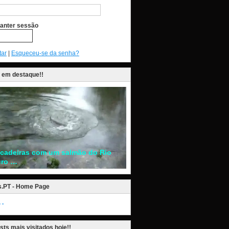
anter sessão
tar
|
Esqueceu-se da senha?
 em destaque!!
ncadeiras com um salmão do Rio
ro …
s.PT - Home Page
.
sts mais visitados hoje!!