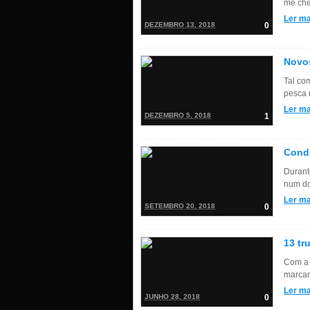
me cheg
Ler ma
DEZEMBRO 13, 2018
0
Novos
Tal co
pesca 
Ler ma
DEZEMBRO 5, 2018
1
Cond
Durant
num dos
Ler ma
SETEMBRO 20, 2018
0
13 tr
Com a p
marcar
Ler ma
JUNHO 28, 2018
0