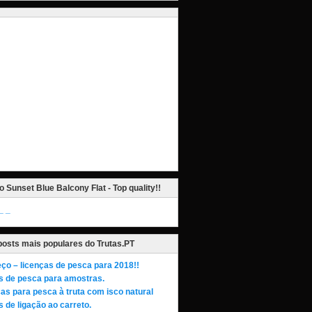
o Sunset Blue Balcony Flat - Top quality!!
_
posts mais populares do Trutas.PT
ço – licenças de pesca para 2018!!
s de pesca para amostras.
as para pesca à truta com isco natural
 de ligação ao carreto.