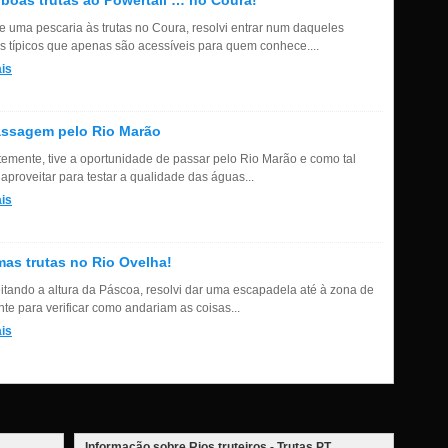
boas trutas ao Powertail … no Coura!
e uma pescaria às trutas no Coura, resolvi entrar num daqueles
s típicos que apenas são acessíveis para quem conhece....
is
assagem pelo Rio Marão
emente, tive a oportunidade de passar pelo Rio Marão e como tal
 aproveitar para testar a qualidade das águas...
is
as trutas no Rio Ovelha!
itando a altura da Páscoa, resolvi dar uma escapadela até à zona de
te para verificar como andariam as coisas...
is
Informação sobre Rios truteiros - Trutas.PT