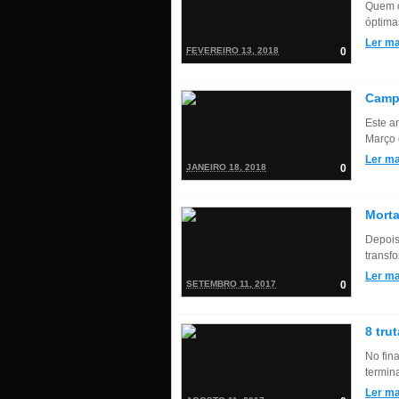
Quem c
óptima
Ler ma
FEVEREIRO 13, 2018
0
Campe
Este an
Março 
Ler ma
JANEIRO 18, 2018
0
Morta
Depois
transf
Ler ma
SETEMBRO 11, 2017
0
8 tru
No fin
termina
Ler ma