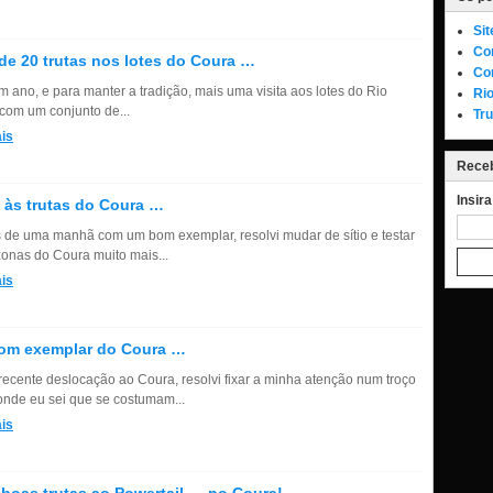
Si
Co
de 20 trutas nos lotes do Coura …
Co
m ano, e para manter a tradição, mais uma visita aos lotes do Rio
Rio
com um conjunto de...
Tru
is
Receb
Insir
 às trutas do Coura …
 de uma manhã com um bom exemplar, resolvi mudar de sítio e testar
onas do Coura muito mais...
is
om exemplar do Coura …
ecente deslocação ao Coura, resolvi fixar a minha atenção num troço
 onde eu sei que se costumam...
is