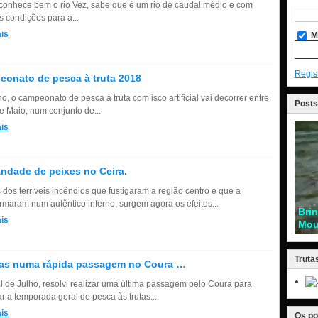
onhece bem o rio Vez, sabe que é um rio de caudal médio e com
s condições para a...
is
M
Regis
onato de pesca à truta 2018
o, o campeonato de pesca à truta com isco artificial vai decorrer entre
Posts
e Maio, num conjunto de...
is
ndade de peixes no Ceira.
 dos terríveis incêndios que fustigaram a região centro e que a
ormaram num autêntico inferno, surgem agora os efeitos...
Bri
is
Mou
Truta
tas numa rápida passagem no Coura …
al de Julho, resolvi realizar uma última passagem pelo Coura para
r a temporada geral de pesca às trutas....
is
Os po