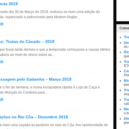
ruta 2019
sado dia 30 de Março de 2019, realizou-se mais uma edição do
uta, organizado e patrocinado pela Modern Angler....
is
Comen
Tru
o: Trutas do Cávado – 2019
jo
os 
que fosse tarde demais e que a temporada começasse a causar efeitos
Ri
cativos ao nível do stress sobre as...
qu
is
Tru
IC
Ca
Por
assagem pelo Gadanha – Março 2019
Ma
pe
e o fim de semana, e numa escapadela rápida à Loja de Caça e
Tru
de Monção do Cerdeira para...
Ang
is
Tru
ca
Ma
o 
ições no Rio Côa – Dezembro 2018
Elw
pr
e mais uma caçada às perdizes no vale do Côa, tive oportunidade de