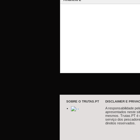
SOBRE O TRUTAS.PT
DISCLAIMER E PRIVAC
.
A responsabilidade pel
apresentados neste si
mesmos. Trutas.PT é 
serviço dos pescadore
direitos reservados.