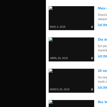
Mais
Depois
ataque 
Ler ma
MAIO 3, 2018
0
Dia d
Em ple
manhã 
Ler ma
ABRIL 28, 2018
0
20 mi
Na seq
muito d
Ler ma
MARÇO 29, 2018
0
Rio V