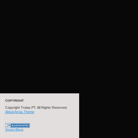
COPYRIGHT
Copyright Trutas.PT. All Rights Reserved.
About Arras.Theme
Sports Blogs