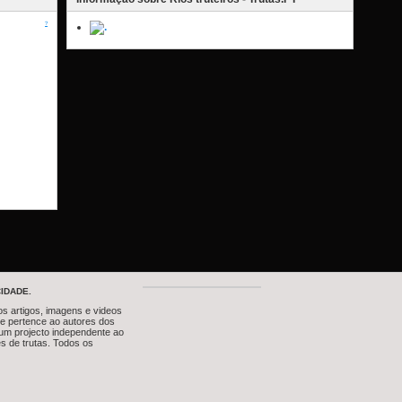
?
IDADE.
os artigos, imagens e videos
te pertence ao autores dos
um projecto independente ao
s de trutas. Todos os