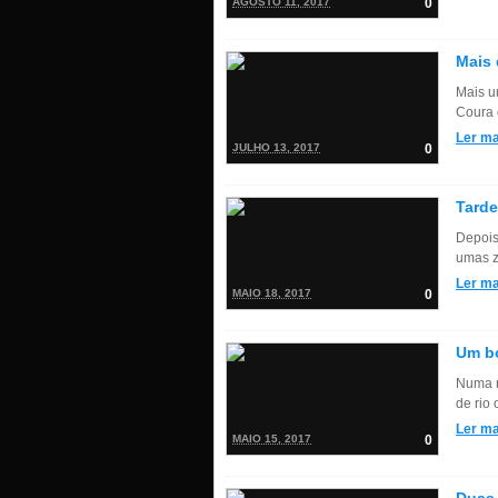
AGOSTO 11, 2017
0
Mais 
Mais u
Coura 
Ler ma
JULHO 13, 2017
0
Tarde
Depois
umas z
Ler ma
MAIO 18, 2017
0
Um b
Numa r
de rio
Ler ma
MAIO 15, 2017
0