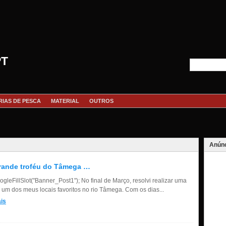
PT
RIAS DE PESCA
MATERIAL
OUTROS
Anúnc
rande troféu do Tâmega …
gleFillSlot("Banner_Post1"); No final de Março, resolvi realizar uma
a um dos meus locais favoritos no rio Tâmega. Com os dias...
is