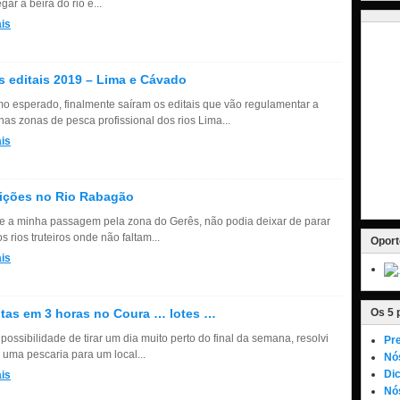
ar à beira do rio e...
is
 editais 2019 – Lima e Cávado
mo esperado, finalmente saíram os editais que vão regulamentar a
nas zonas de pesca profissional dos rios Lima...
is
ições no Rio Rabagão
e a minha passagem pela zona do Gerês, não podia deixar de parar
 rios truteiros onde não faltam...
Oport
is
utas em 3 horas no Coura … lotes …
Os 5 
ossibilidade de tirar um dia muito perto do final da semana, resolvi
Pre
 uma pescaria para um local...
Nó
Dic
is
Nós