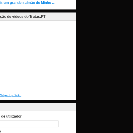
is um grande salmão do Minho …
ção de videos do Trutas.PT
Widget by Daiko
de utilizador
a