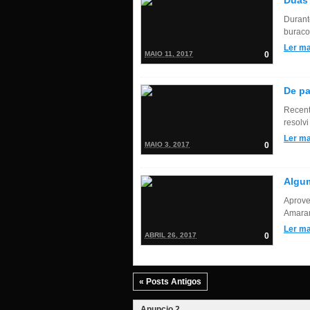
Duas 
Durant
buraco
Ler ma
MAIO 11, 2017
0
De p
Recent
resolvi
Ler ma
MAIO 3, 2017
0
Algum
Aprove
Amaran
Ler ma
ABRIL 26, 2017
0
« Posts Antigos
Anuncio 2