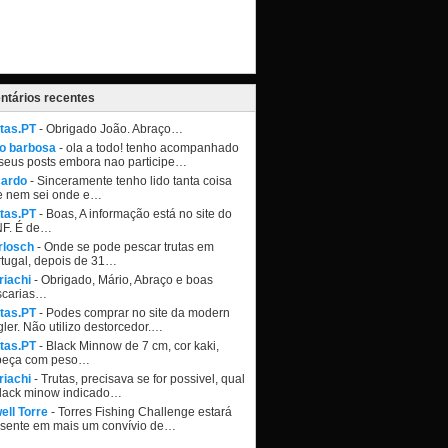
tários recentes
tas.PT
- Obrigado João. Abraço…
ao barbosa
- ola a todo! tenho acompanhado
seus posts embora nao participe…
cardo
- Sinceramente tenho lido tanta coisa
e nem sei onde e…
tas.PT
- Boas, A informação está no site do
NF. É de…
rlosch
- Onde se pode pescar trutas em
tugal, depois de 31…
riachi
- Obrigado, Mário, Abraço e boas
scarias…
tas.PT
- Podes comprar no site da modern
ler. Não utilizo destorcedor.…
tas.PT
- Black Minnow de 7 cm, cor kaki,
beça com peso…
riachi
- Trutas, precisava se for possivel, qual
black minow indicado…
ell Torre
- Torres Fishing Challenge estará
esente em mais um convívio de…