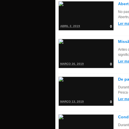
Abert
No pas
Abertr
Ler ma
ABRIL 2, 2019
0
Missã
Antes 
signifi
Ler ma
MARÇO 26, 2019
0
De p
Durant
Pesca 
Ler ma
MARÇO 13, 2019
0
Cond
Durant