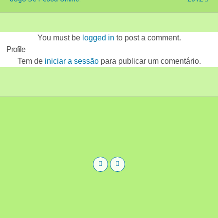
You must be
logged in
to post a comment.
Profile
Tem de
iniciar a sessão
para publicar um comentário.