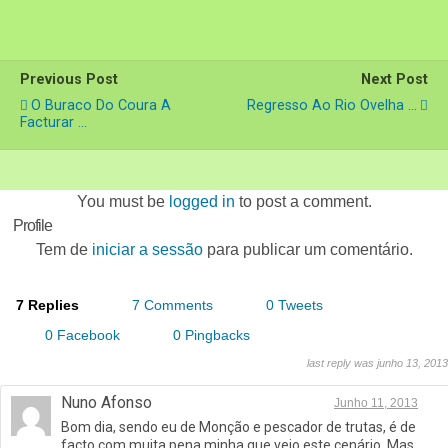
Previous Post
Next Post
O Buraco Do Coura A
Regresso Ao Rio Ovelha ...
Facturar ...
You must be
logged in
to post a comment.
Profile
Tem de
iniciar a sessão
para publicar um comentário.
7 Replies
7 Comments
0 Tweets
0 Facebook
0 Pingbacks
last reply was junho 13, 2013
Nuno Afonso
Junho 11, 2013
Bom dia, sendo eu de Monção e pescador de trutas, é de
facto com muita pena minha que vejo este cenário. Mas