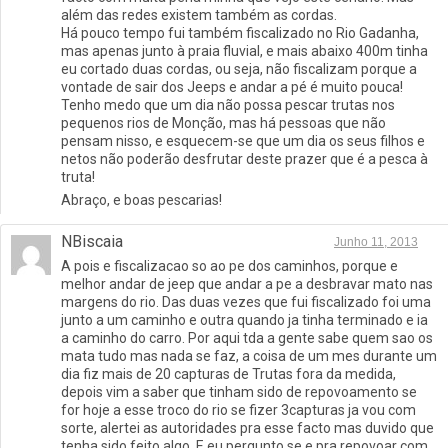
além das redes existem também as cordas.
Há pouco tempo fui também fiscalizado no Rio Gadanha,
mas apenas junto à praia fluvial, e mais abaixo 400m tinha
eu cortado duas cordas, ou seja, não fiscalizam porque a
vontade de sair dos Jeeps e andar a pé é muito pouca!
Tenho medo que um dia não possa pescar trutas nos
pequenos rios de Monção, mas há pessoas que não
pensam nisso, e esquecem-se que um dia os seus filhos e
netos não poderão desfrutar deste prazer que é a pesca à
truta!
Abraço, e boas pescarias!
NBiscaia
Junho 11, 2013
A pois e fiscalizacao so ao pe dos caminhos, porque e
melhor andar de jeep que andar a pe a desbravar mato nas
margens do rio. Das duas vezes que fui fiscalizado foi uma
junto a um caminho e outra quando ja tinha terminado e ia
a caminho do carro. Por aqui tda a gente sabe quem sao os
mata tudo mas nada se faz, a coisa de um mes durante um
dia fiz mais de 20 capturas de Trutas fora da medida,
depois vim a saber que tinham sido de repovoamento se
for hoje a esse troco do rio se fizer 3capturas ja vou com
sorte, alertei as autoridades pra esse facto mas duvido que
tenha sido feito algo. E eu pergunto se e pra repovoar com