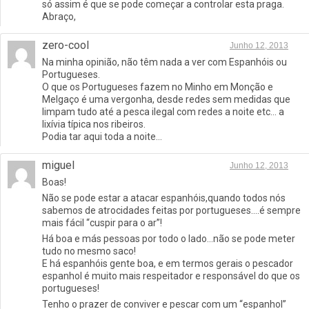
só assim é que se pode começar a controlar esta praga.
Abraço,
zero-cool
Junho 12, 2013
Na minha opinião, não têm nada a ver com Espanhóis ou
Portugueses.
O que os Portugueses fazem no Minho em Monção e
Melgaço é uma vergonha, desde redes sem medidas que
limpam tudo até a pesca ilegal com redes a noite etc… a
lixívia típica nos ribeiros.
Podia tar aqui toda a noite…
miguel
Junho 12, 2013
Boas!
Não se pode estar a atacar espanhóis,quando todos nós
sabemos de atrocidades feitas por portugueses….é sempre
mais fácil “cuspir para o ar”!
Há boa e más pessoas por todo o lado…não se pode meter
tudo no mesmo saco!
E há espanhóis gente boa, e em termos gerais o pescador
espanhol é muito mais respeitador e responsável do que os
portugueses!
Tenho o prazer de conviver e pescar com um “espanhol”