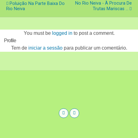
No Rio Neiva - À Procura De
Poluição Na Parte Baixa Do
Rio Neiva
Trutas Mariscas ...
You must be
logged in
to post a comment.
Profile
Tem de
iniciar a sessão
para publicar um comentário.