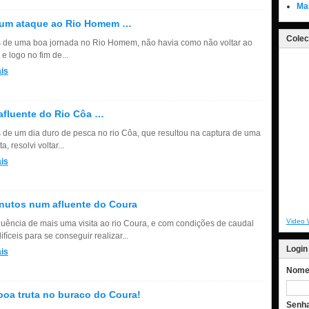
Ma
 um ataque ao Rio Homem …
Colec
 de uma boa jornada no Rio Homem, não havia como não voltar ao
e logo no fim de...
is
fluente do Rio Côa …
 de um dia duro de pesca no rio Côa, que resultou na captura de uma
a, resolvi voltar...
is
nutos num afluente do Coura
Video 
uência de mais uma visita ao rio Coura, e com condições de caudal
ifíceis para se conseguir realizar...
Login
is
Nome 
oa truta no buraco do Coura!
Senh