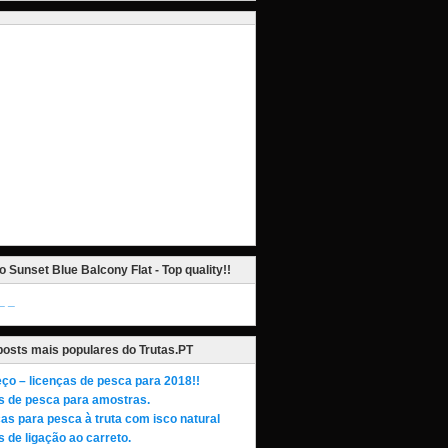
o Sunset Blue Balcony Flat - Top quality!!
_
posts mais populares do Trutas.PT
ço – licenças de pesca para 2018!!
s de pesca para amostras.
as para pesca à truta com isco natural
 de ligação ao carreto.