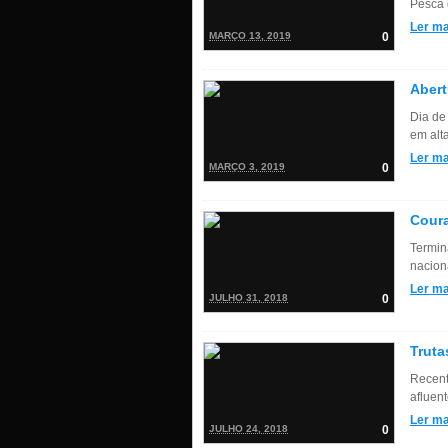
Pesca 
Ler ma
MARÇO 13, 2019
0
Abert
Dia de
em alt
Ler ma
MARÇO 3, 2019
0
Coura
Termin
nacion
Ler ma
JULHO 31, 2018
0
Truta
Recent
afluen
Ler ma
JULHO 24, 2018
0