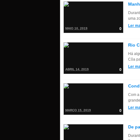
Manhã
Durante
uma zo
Ler ma
MAIO 10, 2019
0
Rio C
Há algu
Côa pa
Ler ma
ABRIL 14, 2019
0
Condi
Com a a
grande 
Ler ma
MARÇO 15, 2019
0
De p
Durant