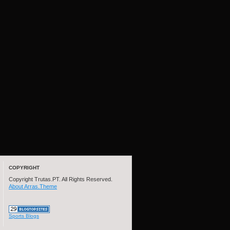
COPYRIGHT
Copyright Trutas.PT. All Rights Reserved.
About Arras.Theme
Sports Blogs