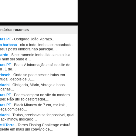
tários recentes
tas.PT
- Obrigado João. Abraço…
ao barbosa
- ola a todo! tenho acompanhado
seus posts embora nao participe…
cardo
- Sinceramente tenho lido tanta coisa
e nem sei onde e…
tas.PT
- Boas, A informação está no site do
NF. É de…
rlosch
- Onde se pode pescar trutas em
tugal, depois de 31…
riachi
- Obrigado, Mário, Abraço e boas
scarias…
tas.PT
- Podes comprar no site da modern
ler. Não utilizo destorcedor.…
tas.PT
- Black Minnow de 7 cm, cor kaki,
beça com peso…
riachi
- Trutas, precisava se for possivel, qual
black minow indicado…
ell Torre
- Torres Fishing Challenge estará
esente em mais um convívio de…