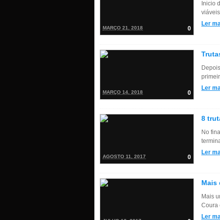
Inicio
viáveis
Ler ma
MARÇO 21, 2018
0
Truta
Depois
primeir
Ler ma
MARÇO 14, 2018
0
8 tru
No fin
termina
Ler ma
AGOSTO 11, 2017
0
Mais 
Mais u
Coura 
Ler ma