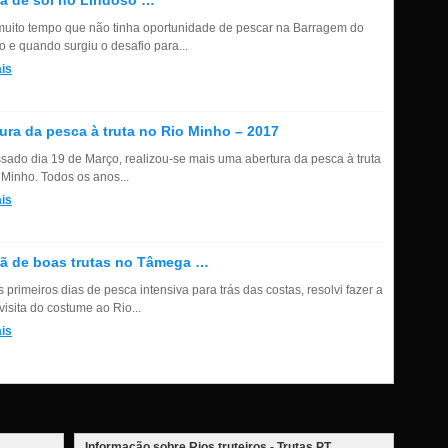
ã de sol no Lindoso …
muito tempo que não tinha oportunidade de pescar na Barragem do
o e quando surgiu o desafio para...
is
ura da pesca à truta no Rio Minho – 2017
sado dia 19 de Março, realizou-se mais uma abertura da pesca à truta
 Minho. Todos os anos...
is
ã de boas trutas no Tâmega …
primeiros dias de pesca intensiva para trás das costas, resolvi fazer a
isita do costume ao Rio...
is
Informação sobre Rios truteiros - Trutas.PT