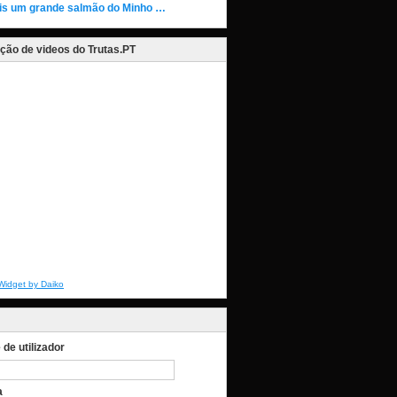
is um grande salmão do Minho …
ção de videos do Trutas.PT
Widget by Daiko
de utilizador
a