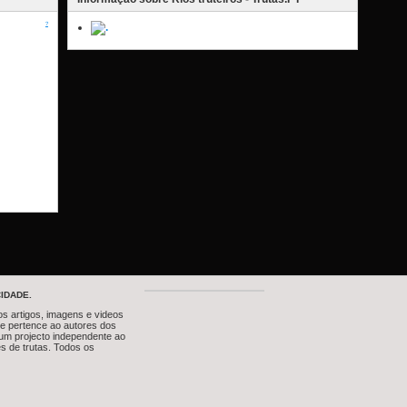
?
IDADE.
os artigos, imagens e videos
te pertence ao autores dos
um projecto independente ao
s de trutas. Todos os