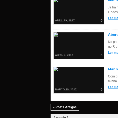
Manh
Já há 
Lindos
Ler ma
ABRIL 19, 2017
0
Abert
No pas
no Rio
Ler ma
ABRIL 6, 2017
0
Manh
Com os 
minha v
Ler ma
MARÇO 29, 2017
0
« Posts Antigos
Anuncio 2