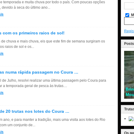
 de temporada e muita chuva por todo o país. Com poucas opções
, devido à seca do último ano...
is
M
Regis
s com os primeiros raios de sol!
 de chuva e mais chuva, eis que este fim de semana surgiram os
Posts
os raios de sol e os...
is
tas numa rápida passagem no Coura …
al de Julho, resolvi realizar uma última passagem pelo Coura para
r a temporada geral de pesca às trutas....
Bri
is
Mou
Truta
de 20 trutas nos lotes do Coura …
m ano, e para manter a tradição, mais uma visita aos lotes do Rio
com um conjunto de...
is
Os po