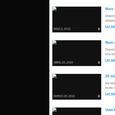
Mais
Depois
ataque 
Ler ma
MAIO 3, 2018
0
Num a
Depois
boa trut
Ler ma
ABRIL 22, 2018
0
20 mi
Na seq
muito d
Ler ma
MARÇO 29, 2018
0
Uma b