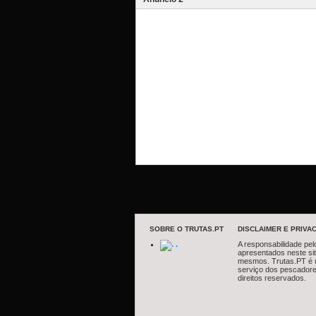
SOBRE O TRUTAS.PT
DISCLAIMER E PRIVAC
.
A responsabilidade pel
apresentados neste si
mesmos. Trutas.PT é 
serviço dos pescadore
direitos reservados.