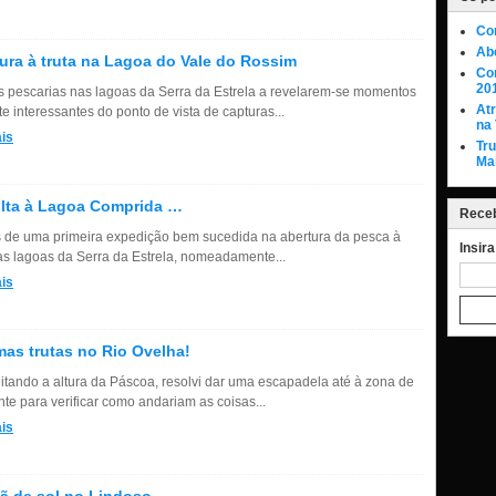
Co
Abe
ura à truta na Lagoa do Vale do Rossim
Con
20
 pescarias nas lagoas da Serra da Estrela a revelarem-se momentos
At
e interessantes do ponto de vista de capturas...
na 
is
Tr
Ma
lta à Lagoa Comprida …
Receb
 de uma primeira expedição bem sucedida na abertura da pesca à
Insir
nas lagoas da Serra da Estrela, nomeadamente...
is
as trutas no Rio Ovelha!
itando a altura da Páscoa, resolvi dar uma escapadela até à zona de
te para verificar como andariam as coisas...
is