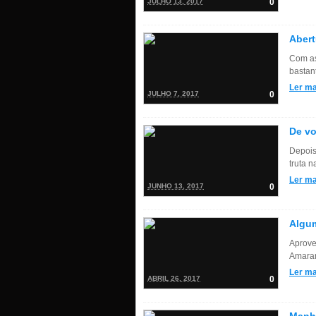
JULHO 13, 2017
0
Abert
Com as
bastant
Ler ma
JULHO 7, 2017
0
De vo
Depois
truta 
Ler ma
JUNHO 13, 2017
0
Algum
Aprove
Amaran
Ler ma
ABRIL 26, 2017
0