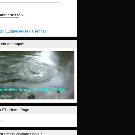
anter sessão
tar
|
Esqueceu-se da senha?
 em destaque!!
ncadeiras com um salmão do Rio
ro …
s.PT - Home Page
.
sts mais visitados hoje!!