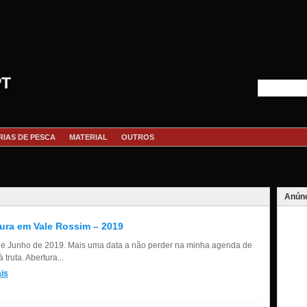
PT
RIAS DE PESCA
MATERIAL
OUTROS
Anúnc
ura em Vale Rossim – 2019
de Junho de 2019. Mais uma data a não perder na minha agenda de
 truta. Abertura...
is