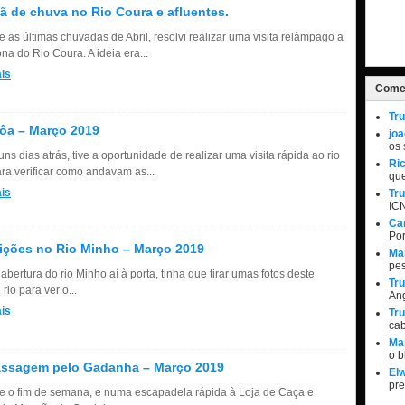
 de chuva no Rio Coura e afluentes.
 as últimas chuvadas de Abril, resolvi realizar uma visita relâmpago a
na do Rio Coura. A ideia era...
is
Comen
Tru
ôa – Março 2019
jo
os 
ns dias atrás, tive a oportunidade de realizar uma visita rápida ao rio
Ri
ra verificar como andavam as...
qu
is
Tru
IC
Ca
Por
ções no Rio Minho – Março 2019
Ma
pe
bertura do rio Minho aí à porta, tinha que tirar umas fotos deste
Tru
rio para ver o...
Ang
is
Tru
ca
Ma
o 
assagem pelo Gadanha – Março 2019
Elw
pr
e o fim de semana, e numa escapadela rápida à Loja de Caça e