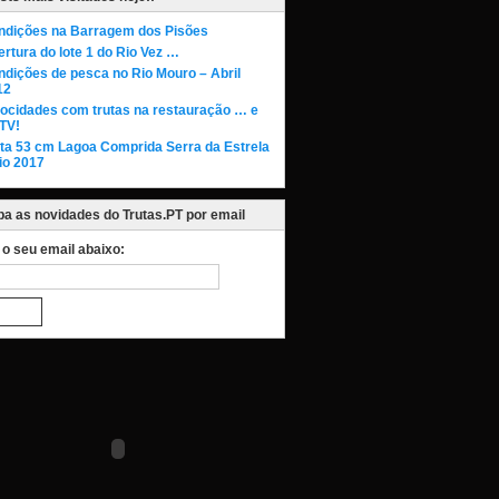
ndições na Barragem dos Pisões
rtura do lote 1 do Rio Vez …
dições de pesca no Rio Mouro – Abril
12
rocidades com trutas na restauração … e
TV!
uta 53 cm Lagoa Comprida Serra da Estrela
io 2017
a as novidades do Trutas.PT por email
a o seu email abaixo: