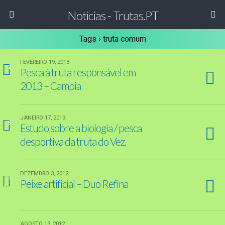
Noticias - Trutas.PT
Tags › truta comum
FEVEREIRO 19, 2013
2
Pesca à truta responsável em
2013 – Campia
JANEIRO 17, 2013
5
Estudo sobre a biologia / pesca
desportiva da truta do Vez.
DEZEMBRO 3, 2012
1
Peixe artificial – Duo Refina
AGOSTO 13, 2012