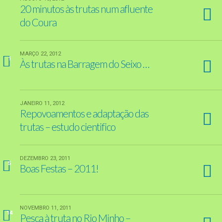
20 minutos às trutas num afluente
do Coura
MARÇO 22, 2012
1
Às trutas na Barragem do Seixo …
JANEIRO 11, 2012
Repovoamentos e adaptação das
trutas – estudo cientifico
DEZEMBRO 23, 2011
5
Boas Festas – 2011!
NOVEMBRO 11, 2011
14
Pesca à truta no Rio Minho –