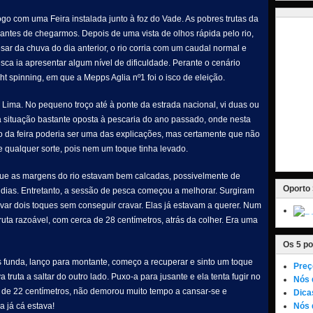
o com uma Feira instalada junto à foz do Vade. As pobres trutas da
ntes de chegarmos. Depois de uma vista de olhos rápida pelo rio,
ar da chuva do dia anterior, o rio corria com um caudal normal e
sca ia apresentar algum nível de dificuldade. Perante o cenário
ght spinning, em que a Mepps Aglia nº1 foi o isco de eleição.
Lima. No pequeno troço até à ponte da estrada nacional, vi duas ou
ma situação bastante oposta à pescaria do ano passado, onde nesta
ulho da feira poderia ser uma das explicações, mas certamente que não
e qualquer sorte, pois nem um toque tinha levado.
ue as margens do rio estavam bem calcadas, possivelmente de
Oporto 
s dias. Entretanto, a sessão de pesca começou a melhorar. Surgiram
levar dois toques sem conseguir cravar. Elas já estavam a querer. Num
ruta razoável, com cerca de 28 centímetros, atrás da colher. Era uma
Os 5 po
 funda, lanço para montante, começo a recuperar e sinto um toque
Preç
truta a saltar do outro lado. Puxo-a para jusante e ela tenta fugir no
Nós 
a de 22 centímetros, não demorou muito tempo a cansar-se e
Dica
 já cá estava!
Nós 