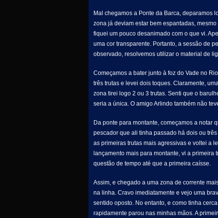
Mal chegamos a Ponte da Barca, deparamos log
zona já deviam estar bem espantadas, mesmo a
fiquei um pouco desanimado com o que vi. Apes
uma cor transparente. Portanto, a sessão de pe
observado, resolvemos utilizar o material de li
Começamos a bater junto à foz do Vade no Rio 
três trutas e levei dois toques. Claramente, u
zona tirei logo 2 ou 3 trutas. Senti que o bar
seria a única. O amigo Arlindo também não tev
Da ponte para montante, começamos a notar q
pescador que ali tinha passado há dois ou trê
as primeiras trutas mais agressivas e voltei a 
lançamento mais para montante, vi a primeira t
questão de tempo até que a primeira caísse.
Assim, e chegado a uma zona de corrente mais
na linha. Cravo imediatamente e vejo uma brava 
sentido oposto. No entanto, e como tinha cerc
rapidamente parou nas minhas mãos. A primeira