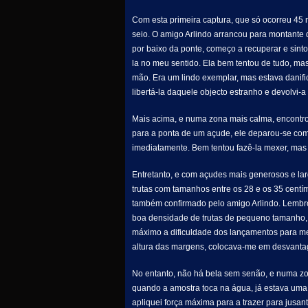
Com esta primeira captura, que só ocorreu 45 
seio. O amigo Arlindo arrancou para montante 
por baixo da ponte, começo a recuperar e sinto
la no meu sentido. Ela bem tentou de tudo, 
mão. Era um lindo exemplar, mas estava danifica
libertá-la daquele objecto estranho e devolvi-
Mais acima, e numa zona mais calma, encontro
para a ponta de um açude, ele deparou-se com 
imediatamente. Bem tentou fazê-la mexer, mas
Entretanto, e com açudes mais generosos e lar
trutas com tamanhos entre os 28 e os 35 centíme
também confirmado pelo amigo Arlindo. Lembr
boa densidade de trutas de pequeno tamanho, ma
máximo a dificuldade dos lançamentos para m
altura das margens, colocava-me em desvant
No entanto, não há bela sem senão, e numa zo
quando a amostra toca na água, já estava uma 
apliquei força máxima para a trazer para jusante