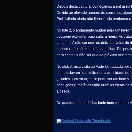
Depois desta captura, começamos a entrar na fas
Devido ao elevado número de correntes, algum
Prof. Arlindo ainda não tinha tirado nenhuma e 
No lote 2, o andamento mudou para um nível ma
pequeno exemplar para safar a honra. As truta
tamanho. A não ser num ou dois cotovelos do r
portanto, não há muito que palmilhar. Em pouco
para contar, a não ser que da próxima vez tem
No global, esta visita ao Vade foi pautada por
trutas estavam mais difíceis e a densidade era 
grandes aumentou, e isto pode ser um bom si
condições climatéricas não eram as ideais par
à pesca.
De qualquer forma foi bastante bom voltar ao