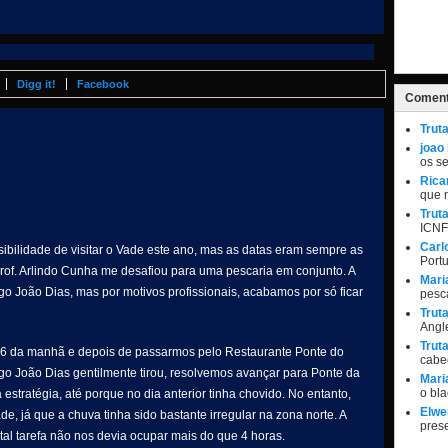
Digg it!
Facebook
Coment
Trut
joao
os s
Rica
que 
Trut
ICNF
Carl
ssibilidade de visitar o Vade este ano, mas as datas eram sempre as
Port
rof. Arlindo Cunha me desafiou para uma pescaria em conjunto. A
Mari
igo João Dias, mas por motivos profissionais, acabamos por só ficar
pesc
Trut
Angle
Trut
as 6 da manhã e depois de passarmos pelo Restaurante Ponte do
cabe
go João Dias gentilmente tirou, resolvemos avançar para Ponte da
Mari
o bl
stratégia, até porque no dia anterior tinha chovido. No entanto,
Elwel
, já que a chuva tinha sido bastante irregular na zona norte. A
pres
e tal tarefa não nos devia ocupar mais do que 4 horas.