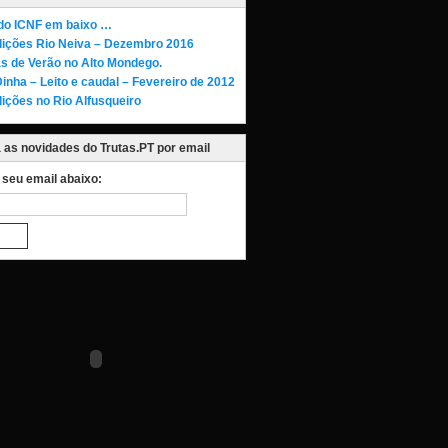
 do ICNF em baixo …
ições Rio Neiva – Dezembro 2016
as de Verão no Alto Mondego.
Dinha – Leito e caudal – Fevereiro de 2012
ições no Rio Alfusqueiro
as novidades do Trutas.PT por email
o seu email abaixo: