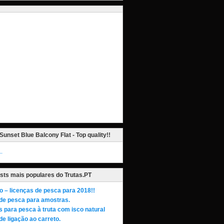
Sunset Blue Balcony Flat - Top quality!!
_
sts mais populares do Trutas.PT
o – licenças de pesca para 2018!!
de pesca para amostras.
s para pesca à truta com isco natural
de ligação ao carreto.