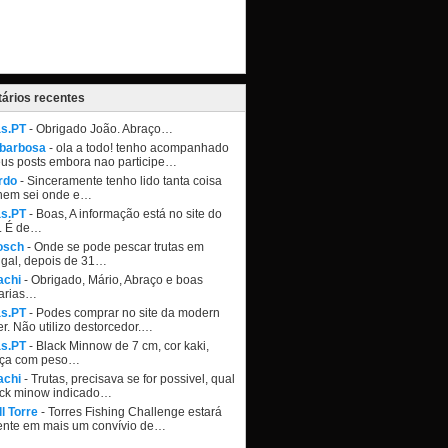
ários recentes
as.PT
- Obrigado João. Abraço…
 barbosa
- ola a todo! tenho acompanhado
eus posts embora nao participe…
rdo
- Sinceramente tenho lido tanta coisa
nem sei onde e…
as.PT
- Boas, A informação está no site do
. É de…
osch
- Onde se pode pescar trutas em
ugal, depois de 31…
achi
- Obrigado, Mário, Abraço e boas
arias…
as.PT
- Podes comprar no site da modern
r. Não utilizo destorcedor.…
as.PT
- Black Minnow de 7 cm, cor kaki,
ça com peso…
achi
- Trutas, precisava se for possivel, qual
ack minow indicado…
l Torre
- Torres Fishing Challenge estará
ente em mais um convívio de…