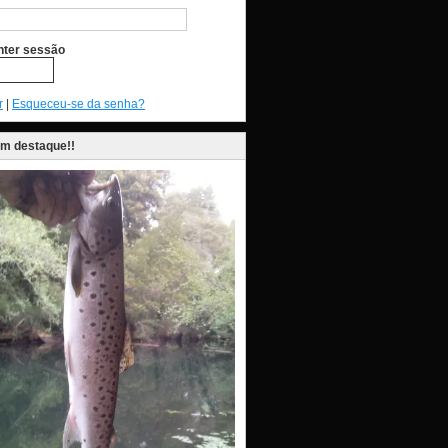
ter sessão
r
|
Esqueceu-se da senha?
em destaque!!