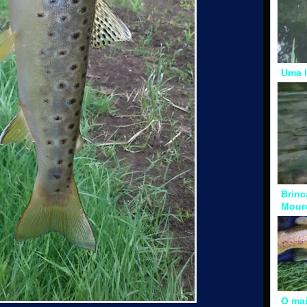
Uma l
Brinc
Mour
O mai