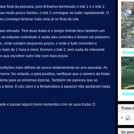
e final da pescaria, pois tínhamos terminado o lote 1 e o lote 2.
as muito pouco fundas, o lote 2 consegue-se bater rapidamente. O
eu consegui facturar mais uma já no final do lote.
is elevado. Tirei duas trutas e o amigo Arlindo tirou também um
s ali estavam sobretudo à saída das correntes e tinham um pequeno
io, onde existem pequenos poços, o resto é tudo correntes e
 mais de 1 hora e meia, fizemos o lote 2, sem nada de relevante
Edita
os que escolher outro lote com mais poços.
 condições mais difíceis de pesca relativamente ao ano passada. As
menor. No entanto, e pela positiva, verifiquei que o número de trutas
ntoma para as próximas épocas. Também me pareceu que as
a a faina. O céu claro e a temperatura a aquecer não ajudaram nada
Edita
 Vade e passar alguns bons momentos com as suas trutas 🙂
Trutas
.
Os post