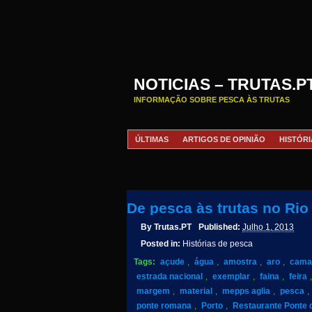
NOTICIAS – TRUTAS.P
INFORMAÇÃO SOBRE PESCA ÀS TRUTAS
ÚLTIMAS
ARTIGOS DE OPINIÃO
HISTÓRI
De pesca às trutas no Ri
By
Trutas.PT
Published:
Julho 1, 2013
Posted in:
Histórias de pesca
Tags:
açude
,
água
,
amostra
,
aro
,
cama
estrada nacional
,
exemplar
,
faina
,
feira
margem
,
material
,
mepps aglia
,
pesca
,
ponte romana
,
Porto
,
Restaurante Ponte 