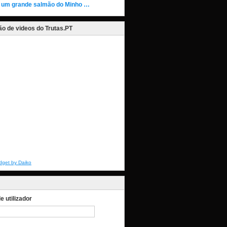
 um grande salmão do Minho …
o de videos do Trutas.PT
dget by Daiko
 utilizador