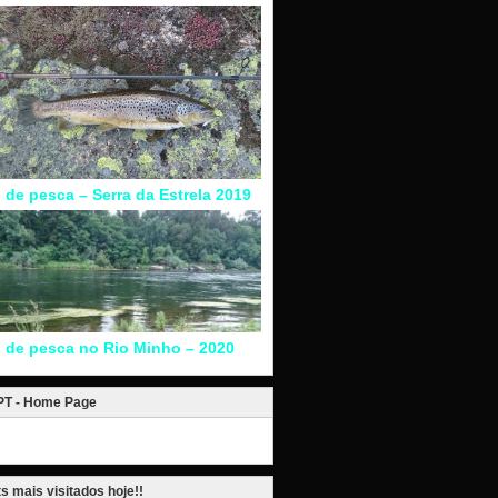
l de pesca – Serra da Estrela 2019
l de pesca no Rio Minho – 2020
.PT - Home Page
s mais visitados hoje!!