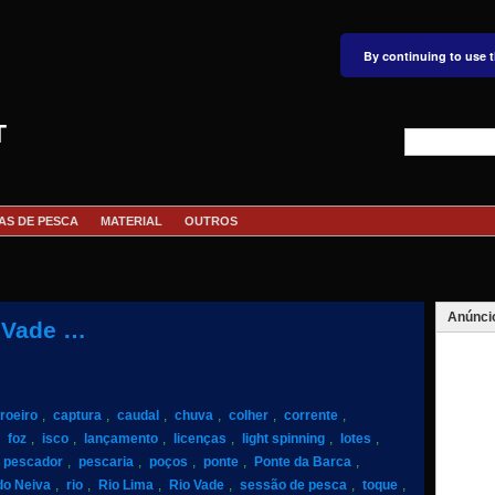
By continuing to use t
T
AS DE PESCA
MATERIAL
OUTROS
Anúnci
o Vade …
roeiro
,
captura
,
caudal
,
chuva
,
colher
,
corrente
,
,
foz
,
isco
,
lançamento
,
licenças
,
light spinning
,
lotes
,
pescador
,
pescaria
,
poços
,
ponte
,
Ponte da Barca
,
do Neiva
,
rio
,
Rio Lima
,
Rio Vade
,
sessão de pesca
,
toque
,