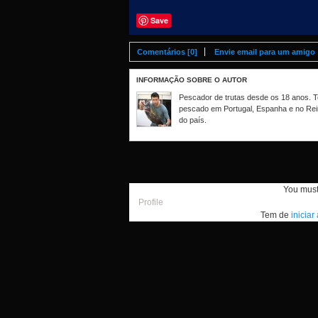
Save
Comentários [0]
Envie email para um amigo
INFORMAÇÃO SOBRE O AUTOR
Pescador de trutas desde os 18 anos. Te
pescado em Portugal, Espanha e no Rei
do país.
You mus
Profile
Tem de
iniciar