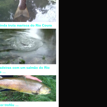
inda truta marisca do Rio Coura
adeiras com um salmão do Rio
o …
or troféu …