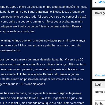
Mais
minutos após o início da pescaria, entrou alguma animação no nosso
da ponte romana e eu fiquei para jusante. Nesse local, e lançando
Colecçã
 um toque forte do outro lado. A truta cravou-se e eu comecei a puxá-
mas como tinha um pequeno tamanho não tardou a acabar na minha
do pelo aro à volta do corpo (história do post anterior). Resolvi
a à água em boas condições.
 o amigo Arlindo que tem grandes novidades para mim. Ao avançar
uma truta de 2 kilos que andava a patrulhar a zona e que o viu
 sem resultados.
gos, começaram-se a ver trutas de maior tamanho. Vi cerca de 10
tros em zonas muito específicas e difíceis de lançar. Aliás um facto
o-me que no ano passado, na mesma zona, existia sobretudo uma
s esse facto tinha-se alterado. Perante isto, tentei forçar ao
Video Wi
e afastar o máximo possível da margem. Mesmo assim, a elevada
agem em quase 100% das situações.
Login
Nome de
na bastante fechada, consigo um lançamento largo milagroso e
truta de bom tamanho ferrada. Ela saltou logo fora de água e eu
. Ela lá resistiu, mas quando notou que era difícil bater a corrente
Senha