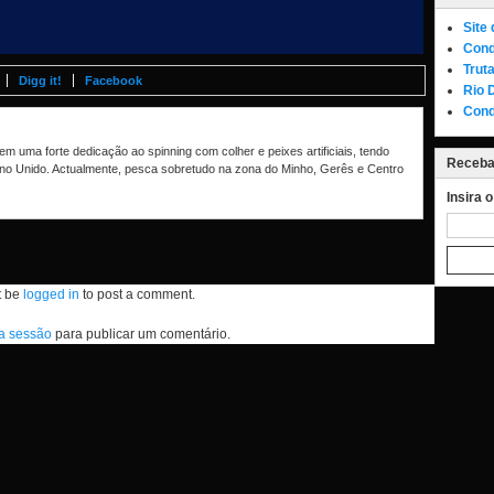
Site
Cond
Trut
Digg it!
Facebook
Rio 
Cond
m uma forte dedicação ao spinning com colher e peixes artificiais, tendo
Receba 
no Unido. Actualmente, pesca sobretudo na zona do Minho, Gerês e Centro
Insira 
t be
logged in
to post a comment.
 a sessão
para publicar um comentário.