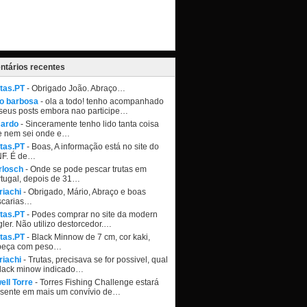
tários recentes
tas.PT
- Obrigado João. Abraço…
ao barbosa
- ola a todo! tenho acompanhado
seus posts embora nao participe…
cardo
- Sinceramente tenho lido tanta coisa
e nem sei onde e…
tas.PT
- Boas, A informação está no site do
NF. É de…
rlosch
- Onde se pode pescar trutas em
tugal, depois de 31…
riachi
- Obrigado, Mário, Abraço e boas
scarias…
tas.PT
- Podes comprar no site da modern
ler. Não utilizo destorcedor.…
tas.PT
- Black Minnow de 7 cm, cor kaki,
beça com peso…
riachi
- Trutas, precisava se for possivel, qual
black minow indicado…
ell Torre
- Torres Fishing Challenge estará
esente em mais um convívio de…