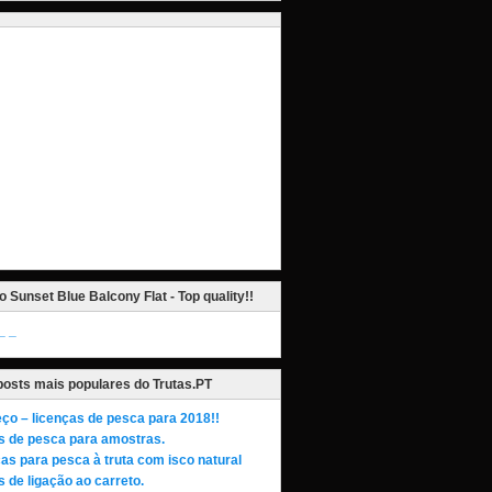
o Sunset Blue Balcony Flat - Top quality!!
_
posts mais populares do Trutas.PT
ço – licenças de pesca para 2018!!
s de pesca para amostras.
as para pesca à truta com isco natural
 de ligação ao carreto.