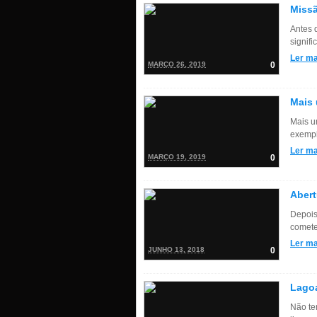
Missã
Antes 
signifi
Ler ma
MARÇO 26, 2019
0
Mais 
Mais u
exempl
Ler ma
MARÇO 19, 2019
0
Abert
Depois
comete
Ler ma
JUNHO 13, 2018
0
Lagoa
Não te