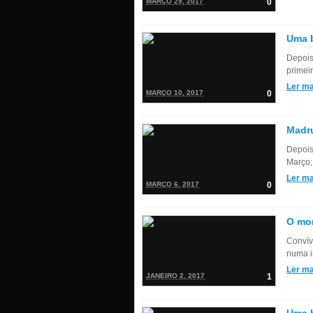
MARÇO 29, 2017
0
Uma b
Depois
primei
Ler ma
MARÇO 10, 2017
0
Madru
Depois
Março; 
Ler ma
MARÇO 6, 2017
0
O mon
Convív
numa in
Ler ma
JANEIRO 2, 2017
1