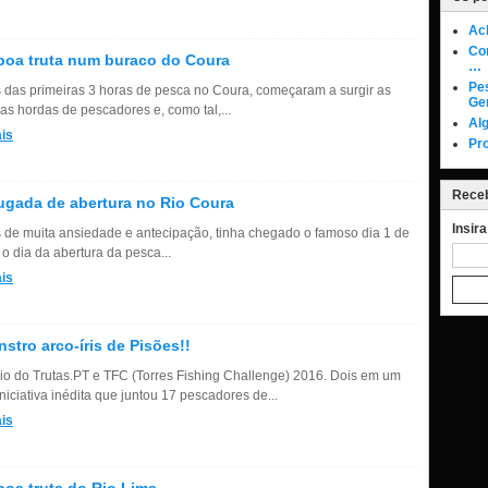
Ac
Co
oa truta num buraco do Coura
…
Pe
 das primeiras 3 horas de pesca no Coura, começaram a surgir as
Ge
ras hordas de pescadores e, como tal,...
Alg
is
Pr
Receb
gada de abertura no Rio Coura
Insir
 de muita ansiedade e antecipação, tinha chegado o famoso dia 1 de
o dia da abertura da pesca...
is
stro arco-íris de Pisões!!
io do Trutas.PT e TFC (Torres Fishing Challenge) 2016. Dois em um
iciativa inédita que juntou 17 pescadores de...
is