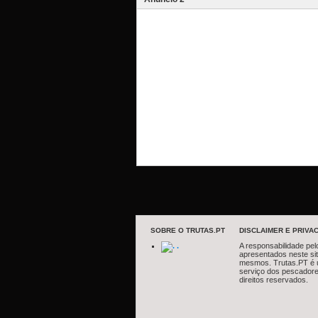
SOBRE O TRUTAS.PT
DISCLAIMER E PRIVAC
.
A responsabilidade pel
apresentados neste si
mesmos. Trutas.PT é 
serviço dos pescadore
direitos reservados.