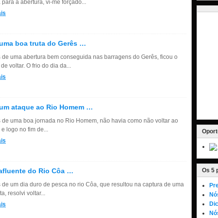
 para a abertura, vi-me forçado...
is
uma boa truta do Gerês …
 de uma abertura bem conseguida nas barragens do Gerês, ficou o
 de voltar. O frio do dia da...
is
 um ataque ao Rio Homem …
 de uma boa jornada no Rio Homem, não havia como não voltar ao
e logo no fim de...
Oport
is
fluente do Rio Côa …
Os 5 
 de um dia duro de pesca no rio Côa, que resultou na captura de uma
Pre
a, resolvi voltar...
Nó
Dic
is
Nós