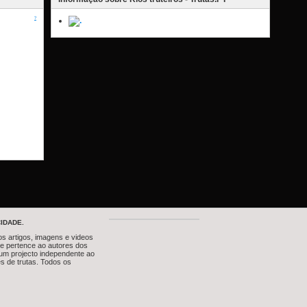
?
IDADE.
os artigos, imagens e videos
te pertence ao autores dos
um projecto independente ao
s de trutas. Todos os