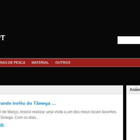
PT
RIAS DE PESCA
MATERIAL
OUTROS
Anúnc
rande troféu do Tâmega …
l de Março, resolvi realizar uma visita a um dos meus locais favoritos
 Tâmega. Com os dias...
is