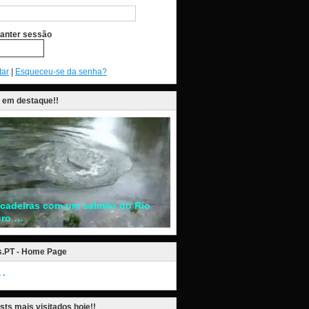
anter sessão
tar
|
Esqueceu-se da senha?
 em destaque!!
ncadeiras com um salmão do Rio
ro …
s.PT - Home Page
.
sts mais visitados hoje!!