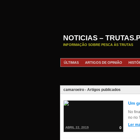
NOTICIAS – TRUTAS.
INFORMAÇÃO SOBRE PESCA ÀS TRUTAS
ÚLTIMAS
ARTIGOS DE OPINIÃO
HISTÓ
camaroeiro - Artigos publicados
Um g
No fina
no rio
Ler ma
ABRIL 22, 2019
0