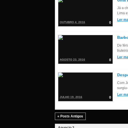
Uma b
Já a c
Lima e
Ler ma
OUTUBRO 4, 2016
0
Barbo
De féri
trutei
Ler ma
AGOSTO 23, 2016
0
Despe
Com Ju
surgiu
Ler ma
JULHO 19, 2016
0
« Posts Antigos
Anuncio 2