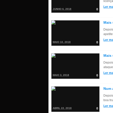
licença
Ler ma
JUNHO 6, 2018
0
Mais 
Depois
apetite
Ler ma
MAIO 10, 2018
0
Mais
Depois
ataque 
Ler ma
MAIO 3, 2018
0
Num a
Depois
boa trut
Ler ma
ABRIL 22, 2018
0