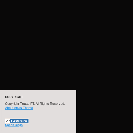
COPYRIGHT
Copyright Trutas.PT. All Rights Reserved.
About Arras.Theme
Sports Blogs