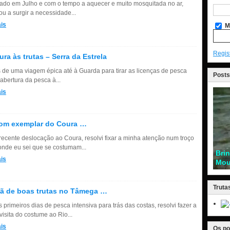
rado em Julho e com o tempo a aquecer e muito mosquitada no ar,
u a surgir a necessidade...
is
M
Regis
ura às trutas – Serra da Estrela
 de uma viagem épica até à Guarda para tirar as licenças de pesca
Posts
abertura da pesca à...
is
om exemplar do Coura …
ecente deslocação ao Coura, resolvi fixar a minha atenção num troço
 onde eu sei que se costumam...
Bri
is
Mou
Truta
ã de boas trutas no Tâmega …
primeiros dias de pesca intensiva para trás das costas, resolvi fazer a
isita do costume ao Rio...
is
Os po