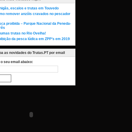
higãs, escalos e trutas em Touvedo
mo remover anzóis cravados no pescador
sca proibida – Parque Nacional da Peneda-
rês
umas trutas no Rio Ovelha!
oibição da pesca lúdica em ZPP’s em 2019
a as novidades do Trutas.PT por email
a o seu email abaixo: