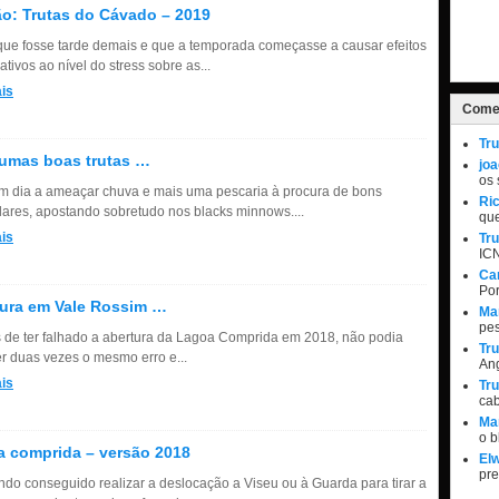
o: Trutas do Cávado – 2019
que fosse tarde demais e que a temporada começasse a causar efeitos
cativos ao nível do stress sobre as...
is
Comen
Tru
umas boas trutas …
jo
os 
m dia a ameaçar chuva e mais uma pescaria à procura de bons
Ri
ares, apostando sobretudo nos blacks minnows....
qu
is
Tru
IC
Ca
Por
ura em Vale Rossim …
Ma
pe
 de ter falhado a abertura da Lagoa Comprida em 2018, não podia
Tru
r duas vezes o mesmo erro e...
Ang
is
Tru
ca
Ma
o 
 comprida – versão 2018
Elw
pr
ndo conseguido realizar a deslocação a Viseu ou à Guarda para tirar a