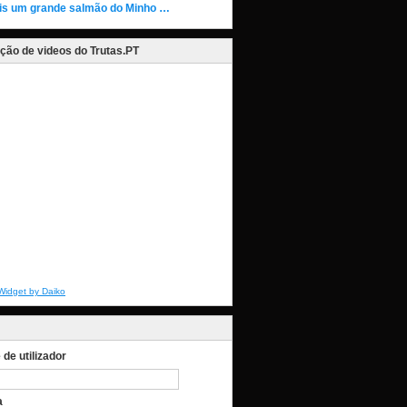
is um grande salmão do Minho …
ção de videos do Trutas.PT
Widget by Daiko
de utilizador
a