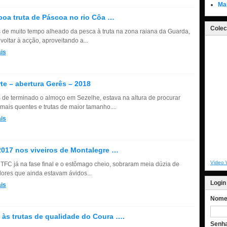
Ma
oa truta de Páscoa no rio Côa …
Colec
 de muito tempo alheado da pesca à truta na zona raiana da Guarda,
 voltar à acção, aproveitando a...
is
rte – abertura Gerês – 2018
 de terminado o almoço em Sezelhe, estava na altura de procurar
 mais quentes e trutas de maior tamanho....
is
017 nos viveiros de Montalegre …
Video 
TFC já na fase final e o estômago cheio, sobraram meia dúzia de
ores que ainda estavam ávidos...
Login
is
Nome 
a às trutas de qualidade do Coura ….
Senh