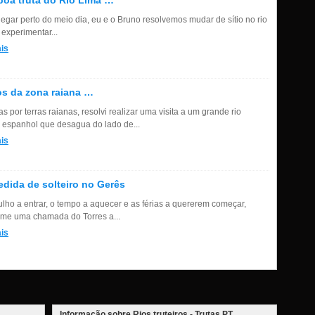
oa truta do Rio Lima …
hegar perto do meio dia, eu e o Bruno resolvemos mudar de sítio no rio
 experimentar...
is
s da zona raiana …
as por terras raianas, resolvi realizar uma visita a um grande rio
ro espanhol que desagua do lado de...
is
dida de solteiro no Gerês
lho a entrar, o tempo a aquecer e as férias a quererem começar,
-me uma chamada do Torres a...
is
Informação sobre Rios truteiros - Trutas.PT