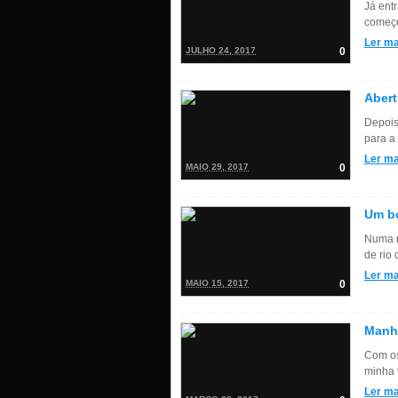
Já ent
começo
Ler ma
JULHO 24, 2017
0
Abert
Depois
para a 
Ler ma
MAIO 29, 2017
0
Um b
Numa r
de rio
Ler ma
MAIO 15, 2017
0
Manh
Com os 
minha v
Ler ma