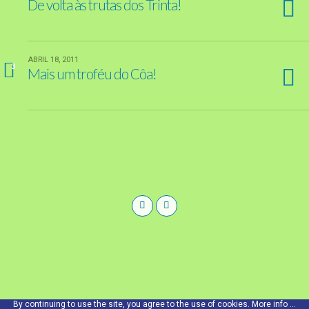
De volta às trutas dos Trinta!
ABRIL 18, 2011
3
Mais um troféu do Côa!
By continuing to use the site, you agree to the use of cookies.
More info ...