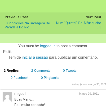
Previous Post
Next Post
Num "quintal" Do Alfusqueiro
Condições Na Barragem De
Paradela Do Rio
...
You must be
logged in
to post a comment.
Profile
Tem de
iniciar a sessão
para publicar um comentário.
2 Replies
2 Comments
0 Tweets
0 Facebook
0 Pingbacks
last reply was março 30, 2011
miguel
Março 29, 2011
Boas Mario….
Pa….muito obrigado!!