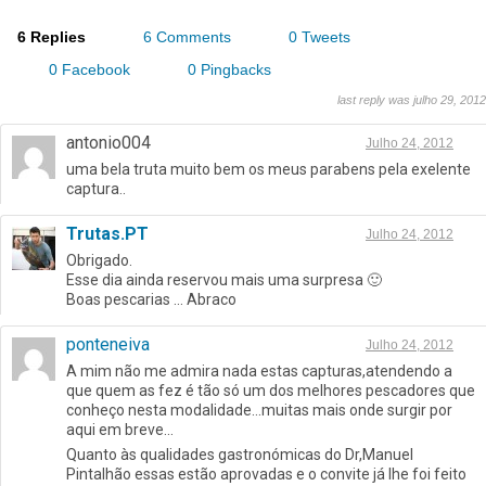
6 Replies
6 Comments
0 Tweets
0 Facebook
0 Pingbacks
last reply was julho 29, 2012
antonio004
Julho 24, 2012
uma bela truta muito bem os meus parabens pela exelente
captura..
Trutas.PT
Julho 24, 2012
Obrigado.
Esse dia ainda reservou mais uma surpresa 🙂
Boas pescarias … Abraco
ponteneiva
Julho 24, 2012
A mim não me admira nada estas capturas,atendendo a
que quem as fez é tão só um dos melhores pescadores que
conheço nesta modalidade…muitas mais onde surgir por
aqui em breve…
Quanto às qualidades gastronómicas do Dr,Manuel
Pintalhão essas estão aprovadas e o convite já lhe foi feito