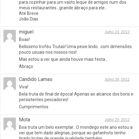
para cozinhar para um vasto leque de amigos num dos
meus restaurantes…grande abraço para ele…
Até Breve
João Dias
miguel
Julho 24, 2012
Boas!
Belíssimo troféu Trutas! Uma peixe lindo…com dimensões
pouco usuais nos nossos rios!
Mas estou a ver que ainda houve mais festa…
Abraço
Candido Lamas
Julho 26, 2012
Viva!
Bela truta de final de época! Apenas ao alcance dos bons e
persistentes pescadores!
Cumprimentos
Mota
Julho 29, 2012
Boa truta um belo exemplar…O mondego este ano estou a
ver que tem dado alegrias, porque ao gafanhoto tenho
tirado trutas de grande qualidade também…