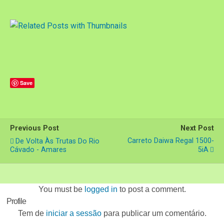
Save
Previous Post
Next Post
Carreto Daiwa Regal 1500-
De Volta Às Trutas Do Rio
Cávado - Amares
5iA
You must be
logged in
to post a comment.
Profile
Tem de
iniciar a sessão
para publicar um comentário.