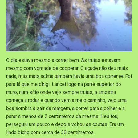
O dia estava mesmo a correr bem. As trutas estavam
mesmo com vontade de cooperar. O açude não deu mais
nada, mas mais acima também havia uma boa corrente. Foi
para lá que me dirigi. Lancei logo na parte superior do
muro, num sítio onde vejo sempre trutas, a amostra
começa a rodar e quando vem a meio caminho, vejo uma
boa sombra a sair da margem, a correr para a colher e a
parar a menos de 2 centímetros da mesma. Hesitou,
perseguiu um pouco e depois voltou as costas. Era um
lindo bicho com cerca de 30 centímetros.