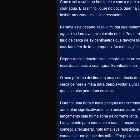
Com o sol a subir no horizonte e com a maré a
coar água. E assim foi, quer no poço, quer na c
insistir nas zonas mais interessantes.
Perante este desaire, resolvi mudar ligeirame
água e se formava um cotovelo no rio. Primei
fario de cerca de 19 centímetros que devolvi r
mas também de truta pequena. Ao menos, já ti
Depois deste primeiro sinal, resolvi voltar ao 
mais duas horas a coar água. Eventualmente, co
O meu próximo destino era uma sequência de co
cerca de hora e meia para depois voltar a um
que as trutas poderiam encostar.
Durante uma hora e meia pesquei nas correntes
aumentou significativamente e mesmo assim, vi
lançamento saiu numa zona de corrente lenta. 
Lançamento para montante e nada. Lançamento
começo a recuperar, noto uma leve resistência
cana a sair-me quase das mãos. Era peixe, mas