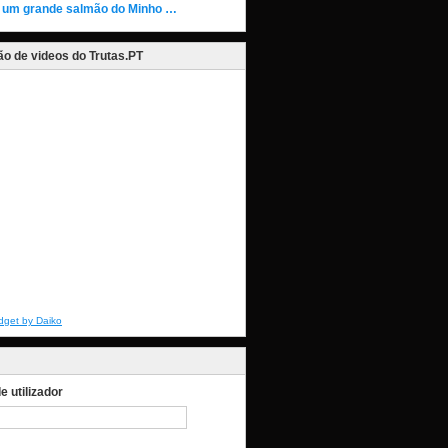
 um grande salmão do Minho …
o de videos do Trutas.PT
dget by Daiko
 utilizador