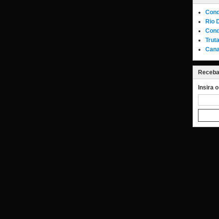
Cond
Rio 
Cond
Trut
Cana
Receba 
Insira 