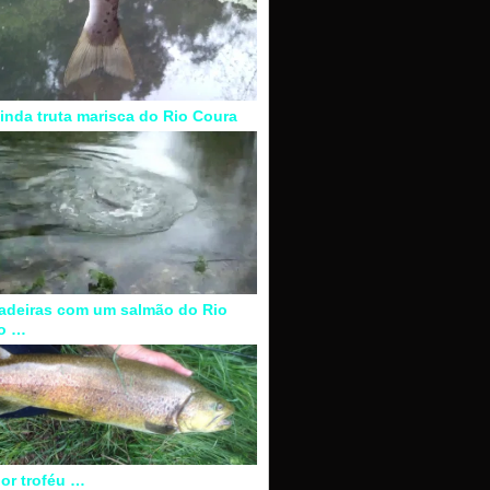
inda truta marisca do Rio Coura
adeiras com um salmão do Rio
o …
or troféu …