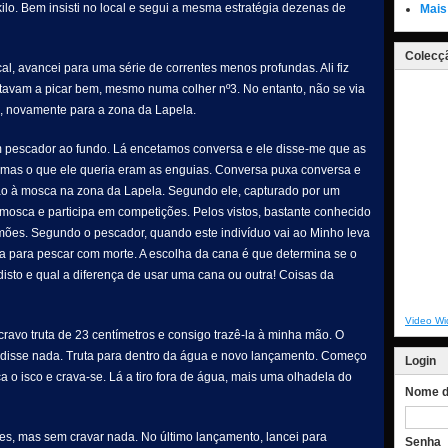
lo. Bem insisti no local e segui a mesma estratégia dezenas de
Mais
Colecçã
al, avancei para uma série de correntes menos profundas. Ali fiz
stavam a picar bem, mesmo numa colher nº3. No entanto, não se via
io, novamente para a zona da Lapela.
 pescador ao fundo. Lá encetamos conversa e ele disse-me que as
), mas o que ele queria eram as enguias. Conversa puxa conversa e
mão à mosca na zona da Lapela. Segundo ele, capturado por um
mosca e participa em competições. Pelos vistos, bastante conhecido
lmões. Segundo o pescador, quando este indivíduo vai ao Minho leva
a para pescar com morte. A escolha da cana é que determina se o
disto e qual a diferença de usar uma cana ou outra! Coisas da
Video Wi
cravo truta de 23 centímetros e consigo trazê-la à minha mão. O
o disse nada. Truta para dentro da água e novo lançamento. Começo
Login
ca o isco e crava-se. Lá a tiro fora de água, mais uma olhadela do
Nome de
ues, mas sem cravar nada. No último lançamento, lancei para
Senha