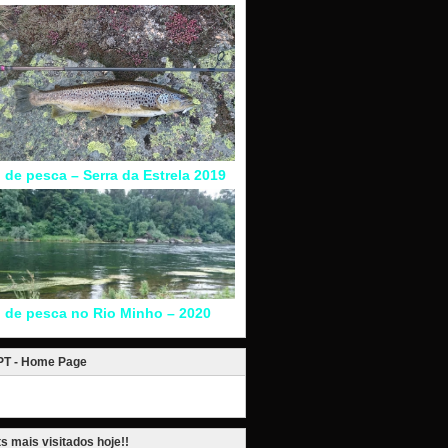
l de pesca – Serra da Estrela 2019
l de pesca no Rio Minho – 2020
.PT - Home Page
s mais visitados hoje!!