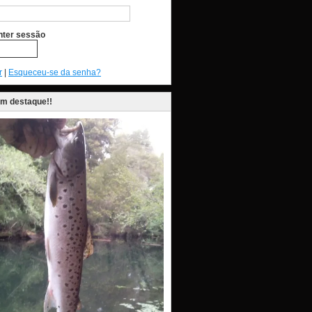
ter sessão
r
|
Esqueceu-se da senha?
em destaque!!