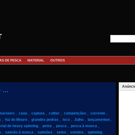
T
AS DE PESCA
MATERIAL
OUTROS
Anúnci
o …
maroeiro
,
cana
,
captura
,
colher
,
competições
,
corrente
,
s
,
foz do Mouro
,
grandes pedras
,
isco
,
Julho
,
lançamentos
,
rial de heavy spinning
,
peixe
,
pesca
,
pesca à mosca
,
o
,
salmão à mosca
,
salmões
,
seixo
,
sombra
,
spinning
,