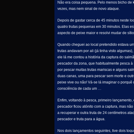
Não era coisa pequena. Pelo menos bicho de ki
vezes, mas nem sinal de novo ataque.
Depois de gastar cerca de 45 minutos neste loc
quatro trutas pequenas em 30 minutos. Elas e
aspecto de peixe maior e resolvi mudar de sít
Quando cheguei ao local pretendido estava um
trutas andavam por ali (já tinha visto algumas
ele lá me contou a história da captura do sal
pescador da zona, que habitualmente pesca à 
por pescar muitas trutas mariscas e alguns sa
duas canas, uma para pescar sem morte e outr
peixe vive ou não! Vá-se lá imaginar o porquê 
consciência de cada um …
Enfim, voltando à pesca, primeiro lançamento, 
pescador ficou atónito com a captura, mas nã
a recuperar e outra truta de 24 centímetros ata
pescador e truta para a água.
Nos dois lançamentos seguintes, tive dois toq