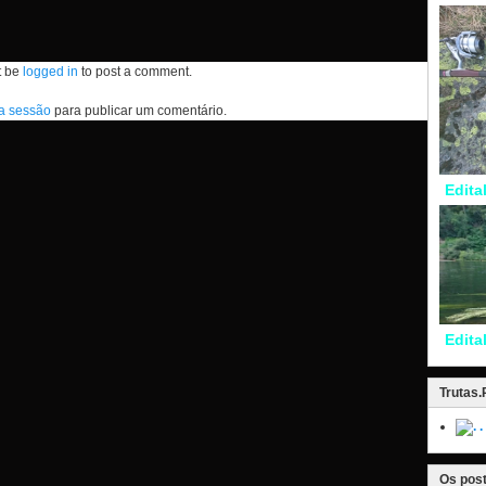
t be
logged in
to post a comment.
 a sessão
para publicar um comentário.
Edita
Edita
Trutas
.
Os post