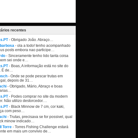
ários recentes
as.PT
- Obrigado João. Abraço…
 barbosa
- ola a todo! tenho acompanhado
eus posts embora nao participe…
rdo
- Sinceramente tenho lido tanta coisa
nem sei onde e…
as.PT
- Boas, A informação está no site do
. É de…
osch
- Onde se pode pescar trutas em
ugal, depois de 31…
achi
- Obrigado, Mário, Abraço e boas
arias…
as.PT
- Podes comprar no site da modern
r. Não utilizo destorcedor.…
as.PT
- Black Minnow de 7 cm, cor kaki,
ça com peso…
achi
- Trutas, precisava se for possivel, qual
ack minow indicado…
l Torre
- Torres Fishing Challenge estará
ente em mais um convívio de…