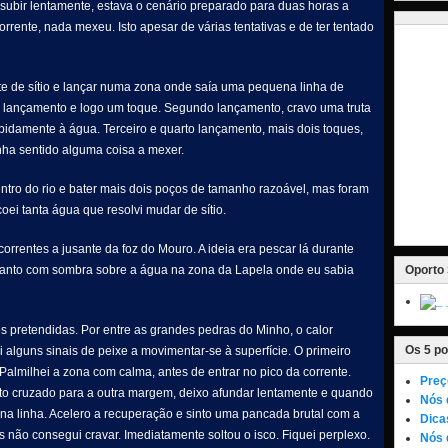
 subir lentamente, estava o cenário preparado para duas horas a
orrente, nada mexeu. Isto apesar de várias tentativas e de ter tentado
nte de sítio e lançar numa zona onde saía uma pequena linha de
ro lançamento e logo um toque. Segundo lançamento, cravo uma truta
apidamente à água. Terceiro e quarto lançamento, mais dois toques,
nha sentido alguma coisa a mexer.
centro do rio e bater mais dois poços de tamanho razoável, mas foram
ei tanta água que resolvi mudar de sítio.
rrentes a jusante da foz do Mouro. A ideia era pescar lá durante
 canto com sombra sobre a água na zona da Lapela onde eu sabia
Oporto 
 pretendidas. Por entre as grandes pedras do Minho, o calor
Os 5 po
 alguns sinais de peixe a movimentar-se à superfície. O primeiro
Palmilhei a zona com calma, antes de entrar no pico da corrente.
Preç
 cruzado para a outra margem, deixo afundar lentamente e quando
Nós 
 na linha. Acelero a recuperação e sinto uma pancada brutal com a
Dica
 não consegui cravar. Imediatamente soltou o isco. Fiquei perplexo.
Nós 