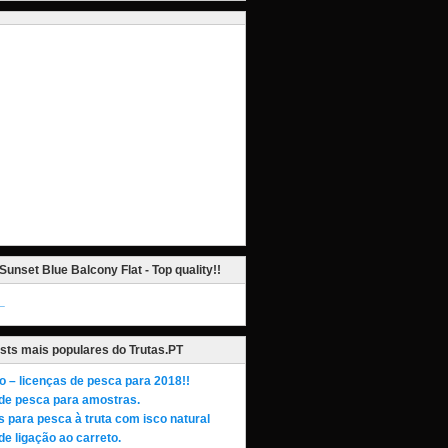
Sunset Blue Balcony Flat - Top quality!!
_
sts mais populares do Trutas.PT
o – licenças de pesca para 2018!!
de pesca para amostras.
s para pesca à truta com isco natural
de ligação ao carreto.