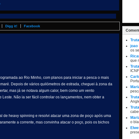
o
Digg it!
Facebook
Coment
Trut
joao
os s
Rica
que 
Trut
ICNF
Carl
rogramada ao Rio Minho, com planos para iniciar a pesca o mais
Port
a maré. Depois de vários quilómetros de estrada, cheguei à zona da
Mari
pertar, mas já se notava algum calor, bem como um vento
pesc
 Leste. Não ia ser fácil controlar os lançamentos, nem obter a
Trut
Angle
Trut
cabe
rial de heavy spinning e resolvi atacar uma zona de poço após uma
Mari
o bl
laramente a corrente, mas convinha atacar o poço, pois os bichos
Elwel
pres