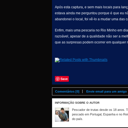
Após esta captura, e sem mais locais para lança
estava ainda me perguntou porque é que eu nã
abandonei o local, foi vê-lo a mudar uma das 
Enfim, mais uma pescaria no Rio Minho em dia 
razoável, apesar de a qualidade não ser a mel
que as surpresas podem ocorrer em qualquer 
Save
Comentários [0]
Envie email para um amigo
INFORMAÇÃO SOBRE O AUTOR
Pescador de trutas desde os 18 anos. Te
pescado em Portugal, Espanha e no Rei
do país.