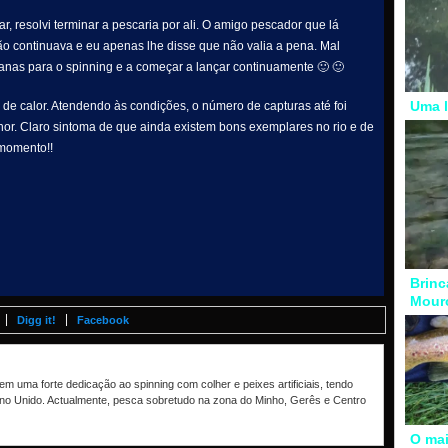
r, resolvi terminar a pescaria por ali. O amigo pescador que lá
o continuava e eu apenas lhe disse que não valia a pena. Mal
canas para o spinning e a começar a lançar continuamente 🙂 🙂
Uma l
de calor. Atendendo às condições, o número de capturas até foi
hor. Claro sintoma de que ainda existem bons exemplares no rio e de
momento!!
Brinc
Mour
Digg it!
Facebook
m uma forte dedicação ao spinning com colher e peixes artificiais, tendo
no Unido. Actualmente, pesca sobretudo na zona do Minho, Gerês e Centro
O mai