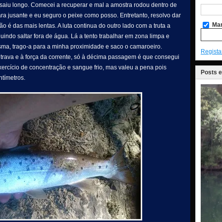
 saiu longo. Comecei a recuperar e mal a amostra rodou dentro de
para jusante e eu seguro o peixe como posso. Entretanto, resolvo dar
Man
ão é das mais lentas. A luta continua do outro lado com a truta a
cluindo saltar fora de água. Lá a tento trabalhar em zona limpa e
a, trago-a para a minha proximidade e saco o camaroeiro.
Regista
rava e à força da corrente, só à décima passagem é que consegui
xercício de concentração e sangue frio, mas valeu a pena pois
Posts 
ntímetros.