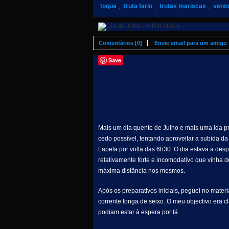
toque
,
truta fario
,
trutas mariscas
,
vent
Comentários [0]
Envie email para um amigo
Save
Mais um dia quente de Julho e mais uma ida p
cedo possível, tentando aproveitar a subida d
Lapela por volta das 6h30. O dia estava a des
relativamente forte e incomodativo que vinha de
máxima distância nos mesmos.
Após os preparativos iniciais, peguei no mate
corrente longa de seixo. O meu objectivo era c
podiam estar à espera por lá.