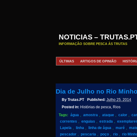
NOTICIAS – TRUTAS.P
INFORMAÇÃO SOBRE PESCA ÀS TRUTAS
ÚLTIMAS
ARTIGOS DE OPINIÃO
HISTÓRI
Dia de Julho no Rio Minh
By
Trutas.PT
Published:
Julho 25, 2014
Posted in:
Histórias de pesca, Rios
Tags:
água
,
amostra
,
ataque
,
calor
,
ca
correntes
,
enguias
,
estrada
,
exemplare
Lapela
,
linha
,
linha de água
,
maré
,
mate
pescador
,
pescaria
,
poço
,
rio
,
rio Minh