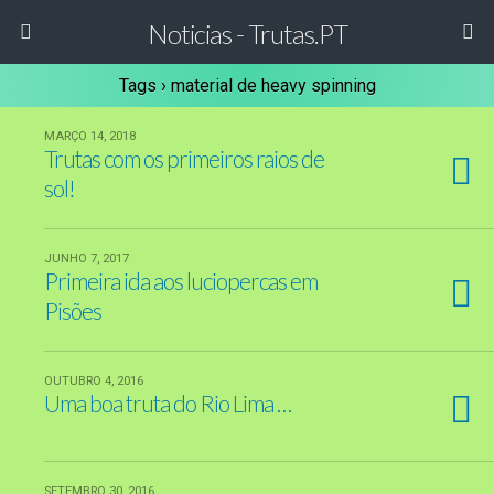
Noticias - Trutas.PT
Tags › material de heavy spinning
MARÇO 14, 2018
Trutas com os primeiros raios de
sol!
JUNHO 7, 2017
Primeira ida aos luciopercas em
Pisões
OUTUBRO 4, 2016
Uma boa truta do Rio Lima …
SETEMBRO 30, 2016