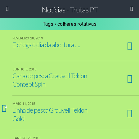
Noticias - Trutas.PT
Tags › colheres rotativas
FEVEREIRO 28, 2019
E chega o dia da abertura ….
JUNHO 8, 2015
Cana de pesca Grauvell Teklon
Concept Spin
MAIO 11, 2015
3
Linha de pesca Grauvell Teklon
Gold
JANEIRO 23, 2015