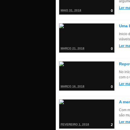
argume
Ler ma
MAIO 31, 2018
0
Uma b
Inicio
viáveis
Ler ma
MARÇO 21, 2018
0
Repov
No iní
com o 
Ler ma
MARÇO 16, 2018
0
A me
Com me
são mu
Ler ma
FEVEREIRO 1, 2018
2