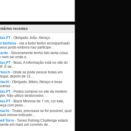
tários recentes
tas.PT
- Obrigado João. Abraço…
ao barbosa
- ola a todo! tenho acompanhado
seus posts embora nao participe…
cardo
- Sinceramente tenho lido tanta coisa
e nem sei onde e…
tas.PT
- Boas, A informação está no site do
NF. É de…
rlosch
- Onde se pode pescar trutas em
tugal, depois de 31…
riachi
- Obrigado, Mário, Abraço e boas
scarias…
tas.PT
- Podes comprar no site da modern
ler. Não utilizo destorcedor.…
tas.PT
- Black Minnow de 7 cm, cor kaki,
beça com peso…
riachi
- Trutas, precisava se for possivel, qual
black minow indicado…
ell Torre
- Torres Fishing Challenge estará
esente em mais um convívio de…