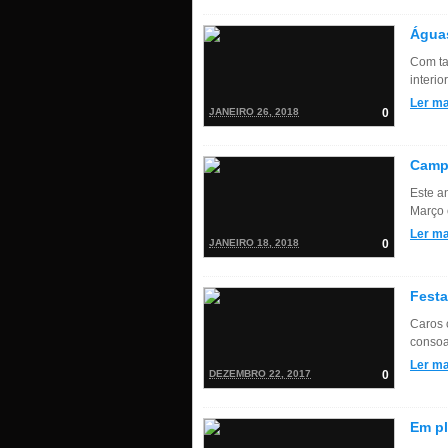
Águas
Com ta
interi
Ler ma
JANEIRO 26, 2018
0
Campe
Este an
Março 
Ler ma
JANEIRO 18, 2018
0
Festa
Caros 
consoa
Ler ma
DEZEMBRO 22, 2017
0
Em pl