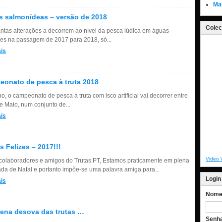
Ma
 salmonídeas – versão de 2018
Colec
ntas alterações a decorrem ao nível da pesca lúdica em águas
ores na passagem de 2017 para 2018, só...
is
onato de pesca à truta 2018
o, o campeonato de pesca à truta com isco artificial vai decorrer entre
e Maio, num conjunto de...
is
s Felizes – 2017!!!
Video 
colaboradores e amigos do Trutas.PT, Estamos praticamente em plena
da de Natal e portanto impõe-se uma palavra amiga para...
Login
is
Nome 
ena desova das trutas …
Senh