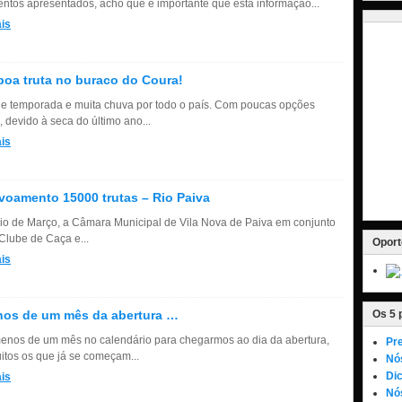
ntos apresentados, acho que é importante que esta informação...
is
oa truta no buraco do Coura!
 de temporada e muita chuva por todo o país. Com poucas opções
, devido à seca do último ano...
is
oamento 15000 trutas – Rio Paiva
cio de Março, a Câmara Municipal de Vila Nova de Paiva em conjunto
Clube de Caça e...
Oport
is
nos de um mês da abertura …
Os 5 
nos de um mês no calendário para chegarmos ao dia da abertura,
Pre
itos os que já se começam...
Nó
Dic
is
Nós