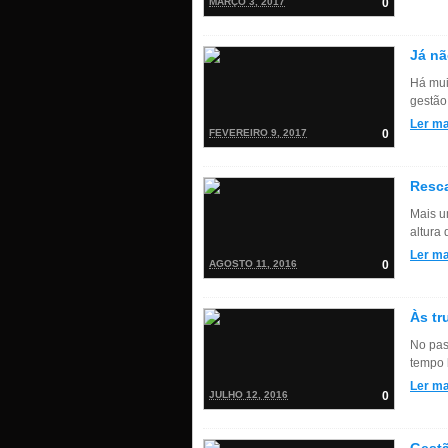
MARÇO 3, 2017
0
Já n
Há mui
gestão
Ler ma
FEVEREIRO 9, 2017
0
Resca
Mais u
altura 
Ler ma
AGOSTO 11, 2016
0
Às tr
No pas
tempo 
Ler ma
JULHO 12, 2016
0