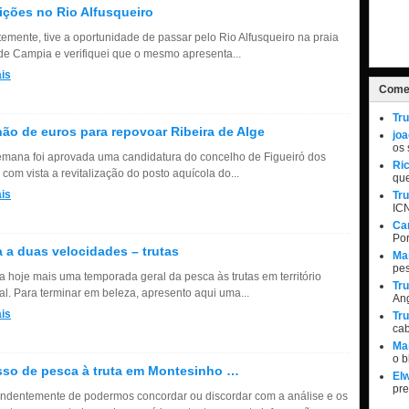
ções no Rio Alfusqueiro
emente, tive a oportunidade de passar pelo Rio Alfusqueiro na praia
l de Campia e verifiquei que o mesmo apresenta...
is
Comen
Tru
hão de euros para repovoar Ribeira de Alge
jo
os 
emana foi aprovada uma candidatura do concelho de Figueiró dos
Ri
com vista a revitalização do posto aquícola do...
qu
is
Tru
IC
Ca
Por
 a duas velocidades – trutas
Ma
pe
a hoje mais uma temporada geral da pesca às trutas em território
Tru
al. Para terminar em beleza, apresento aqui uma...
Ang
is
Tru
ca
Ma
o 
so de pesca à truta em Montesinho …
Elw
pr
ndentemente de podermos concordar ou discordar com a análise e os