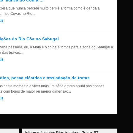
o hídrica do Coura …
coisa que nunca percebi muito bem é a forma como é gerida a
em de Covas no Rio...
is
ições do Rio Côa no Sabugal
ana passada, eu, o Mota e o tio dele fomos para a zona do Sabugal à
 das bravas...
is
dios, pesca eléctrica e trasladação de trutas
s neste momento a viver mais um sério drama anual nas nossas
tas com fogos de maior ou menor dimensão...
is
Informação sobre Rios truteiros - Trutas.PT