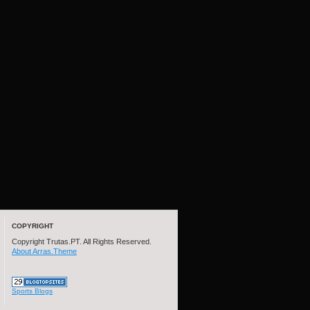
COPYRIGHT
Copyright Trutas.PT. All Rights Reserved.
About Arras.Theme
Sports Blogs