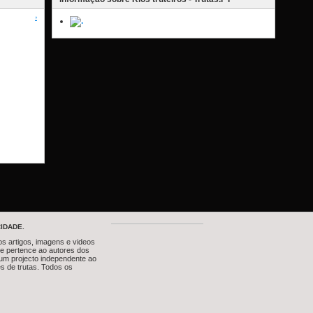
?
IDADE.
os artigos, imagens e videos
te pertence ao autores dos
um projecto independente ao
s de trutas. Todos os