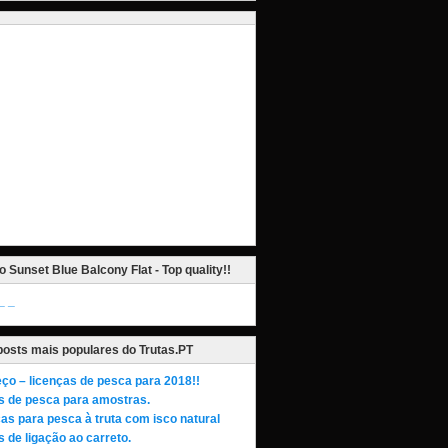
o Sunset Blue Balcony Flat - Top quality!!
_
posts mais populares do Trutas.PT
ço – licenças de pesca para 2018!!
s de pesca para amostras.
as para pesca à truta com isco natural
 de ligação ao carreto.