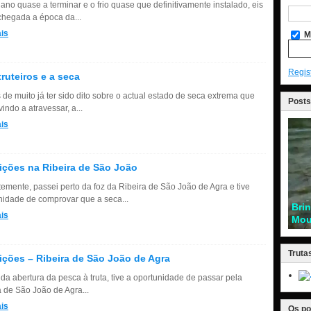
ano quase a terminar e o frio quase que definitivamente instalado, eis
chegada a época da...
is
M
Regis
truteiros e a seca
 de muito já ter sido dito sobre o actual estado de seca extrema que
Posts
indo a atravessar, a...
is
ções na Ribeira de São João
emente, passei perto da foz da Ribeira de São João de Agra e tive
nidade de comprovar que a seca...
Bri
is
Mou
Truta
ções – Ribeira de São João de Agra
 da abertura da pesca à truta, tive a oportunidade de passar pela
a de São João de Agra...
is
Os po