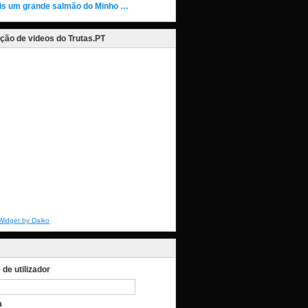
is um grande salmão do Minho …
ção de videos do Trutas.PT
Widget by Daiko
de utilizador
a