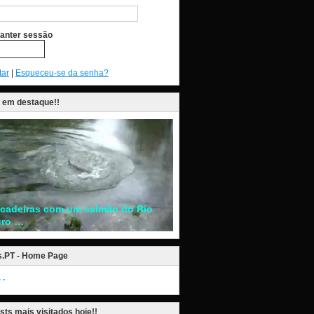
anter sessão
tar
|
Esqueceu-se da senha?
 em destaque!!
ncadeiras com um salmão do Rio
ro …
s.PT - Home Page
.
sts mais visitados hoje!!