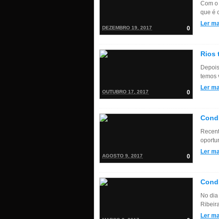
Com o 
que é 
Ler ma
DEZEMBRO 19, 2017
0
Rios 
Depois
temos v
Ler ma
OUTUBRO 17, 2017
0
Condi
Recent
oportu
Ler ma
AGOSTO 9, 2017
0
Condi
No dia
Ribeir
Ler ma