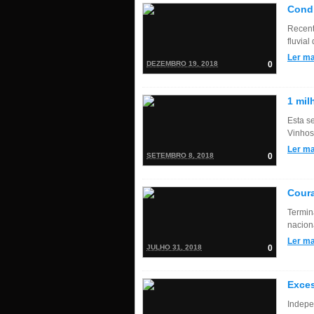
Condi
Recent
fluvia
Ler ma
DEZEMBRO 19, 2018
0
1 mil
Esta s
Vinhos 
Ler ma
SETEMBRO 8, 2018
0
Coura
Termin
nacion
Ler ma
JULHO 31, 2018
0
Exces
Indepe