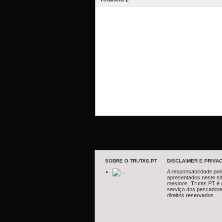
SOBRE O TRUTAS.PT
DISCLAIMER E PRIVAC
.
A responsabilidade pel
apresentados neste si
mesmos. Trutas.PT é 
serviço dos pescadore
direitos reservados.