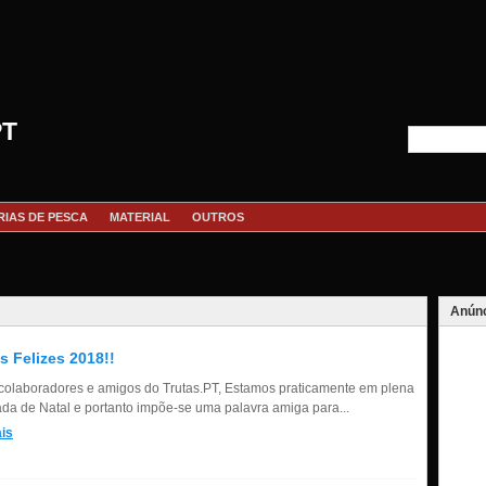
PT
RIAS DE PESCA
MATERIAL
OUTROS
Anúnc
s Felizes 2018!!
colaboradores e amigos do Trutas.PT, Estamos praticamente em plena
da de Natal e portanto impõe-se uma palavra amiga para...
is