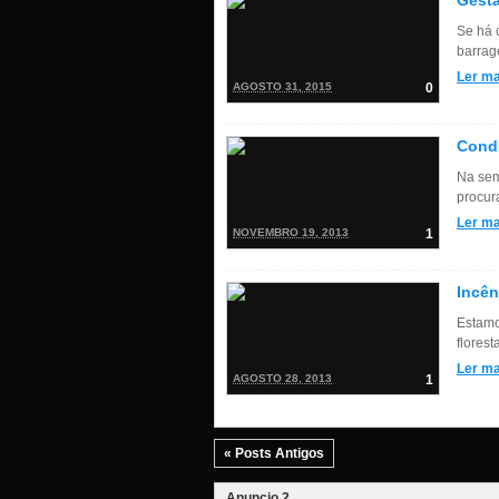
Gestã
Se há 
barrag
Ler ma
AGOSTO 31, 2015
0
Cond
Na sem
procura
Ler ma
NOVEMBRO 19, 2013
1
Incên
Estamo
flores
Ler ma
AGOSTO 28, 2013
1
« Posts Antigos
Anuncio 2