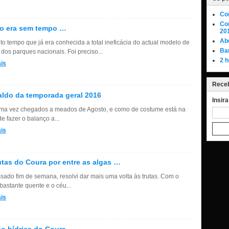
Co
Con
ão era sem tempo …
20
Abe
to tempo que já era conhecida a total ineficácia do actual modelo de
Ba
 dos parques nacionais. Foi preciso...
2 h
is
Receb
ldo da temporada geral 2016
Insir
ma vez chegados a meados de Agosto, e como de costume está na
de fazer o balanço a...
is
utas do Coura por entre as algas …
sado fim de semana, resolvi dar mais uma volta às trutas. Com o
bastante quente e o céu...
is