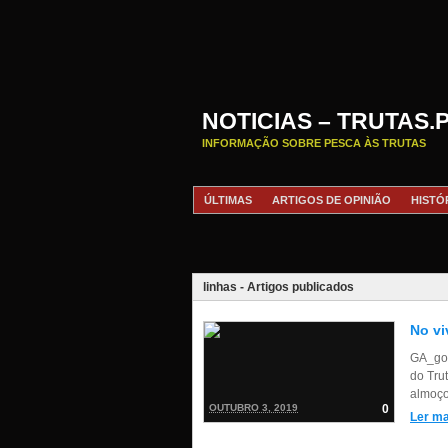
NOTICIAS – TRUTAS.
INFORMAÇÃO SOBRE PESCA ÀS TRUTAS
ÚLTIMAS
ARTIGOS DE OPINIÃO
HISTÓ
linhas - Artigos publicados
No vi
GA_goo
do Trut
almoço
OUTUBRO 3, 2019
0
Ler ma