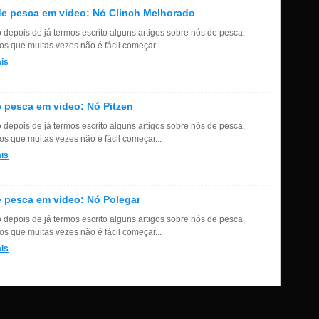
e pesca em video: Nó Clinch Melhorado
depois de já termos escrito alguns artigos sobre nós de pesca,
s que muitas vezes não é fácil começar...
is
 pesca em video: Nó Pitzen
depois de já termos escrito alguns artigos sobre nós de pesca,
s que muitas vezes não é fácil começar...
is
 pesca em video: Nó Polegar
depois de já termos escrito alguns artigos sobre nós de pesca,
s que muitas vezes não é fácil começar...
is