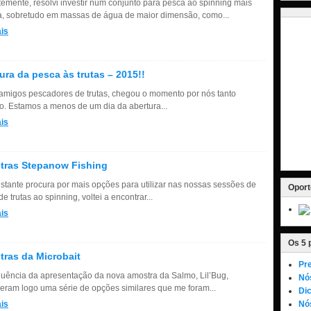
emente, resolvi investir num conjunto para pesca ao spinning mais
, sobretudo em massas de água de maior dimensão, como...
is
ura da pesca às trutas – 2015!!
amigos pescadores de trutas, chegou o momento por nós tanto
o. Estamos a menos de um dia da abertura...
is
tras Stepanow Fishing
stante procura por mais opções para utilizar nas nossas sessões de
Oport
e trutas ao spinning, voltei a encontrar...
is
Os 5 
ras da Microbait
Pre
uência da apresentação da nova amostra da Salmo, Lil’Bug,
Nó
eram logo uma série de opções similares que me foram...
Dic
is
Nós