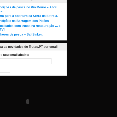
dições de pesca no Rio Mouro – Abril
12
ma para a abertura da Serra da Estrela.
ndições na Barragem dos Pisões
rocidades com trutas na restauração … e
TV!
heres de pesca – SaltSinker.
a as novidades do Trutas.PT por email
a o seu email abaixo: