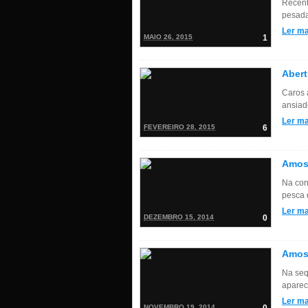
Recent
pesada
Ler ma
MAIO 26, 2015
1
Abert
Caros 
ansiad
Ler ma
FEVEREIRO 28, 2015
6
Amos
Na con
pesca d
Ler ma
DEZEMBRO 15, 2014
0
Amost
Na seq
aparec
Ler ma
NOVEMBRO 19, 2014