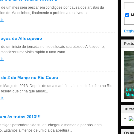
 de um mês sem pescar em condições por causa dos artistas da
lon de Matosinhos, finalmente o problema resolveu-se...
M
is
Regis
oços do Alfusqueiro
Posts
 de um início de jornada num dos locais secretos do Alfusqueiro,
emos fazer uma visita rápida a uma zona...
is
 de 2 de Março no Rio Coura
de Março de 2013. Depois de uma manhã totalmente infrutífera no Rio
Bri
resolvi que tinha que andar...
Mou
is
Truta
ura às trutas 2013!!!
amigos pescadores de trutas, chegou o momento por nós tanto
o. Estamos a menos de um dia da abertura...
Os po