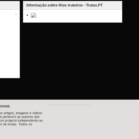
Informação sobre Rios truteiros - Trutas.PT
?
IDADE.
os artigos, imagens e videos
te pertence ao autores dos
um projecto independente ao
s de trutas. Todos os