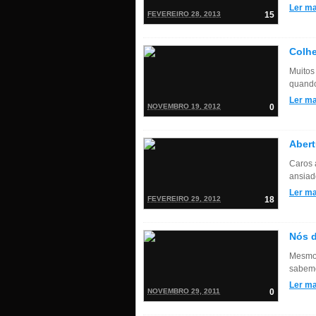
Ler ma
FEVEREIRO 28, 2013
15
Colhe
Muitos
quando 
Ler ma
NOVEMBRO 19, 2012
0
Abert
Caros 
ansiad
Ler ma
FEVEREIRO 29, 2012
18
Nós d
Mesmo 
sabemo
Ler ma
NOVEMBRO 29, 2011
0