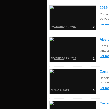
2019 
Como é
de Pes
Ler ma
DEZEMBRO 30, 2018
0
Abert
Caros 
tanto 
Ler ma
FEVEREIRO 29, 2016
1
Cana 
Depois
do con
Ler ma
JUNHO 8, 2015
0
Carre