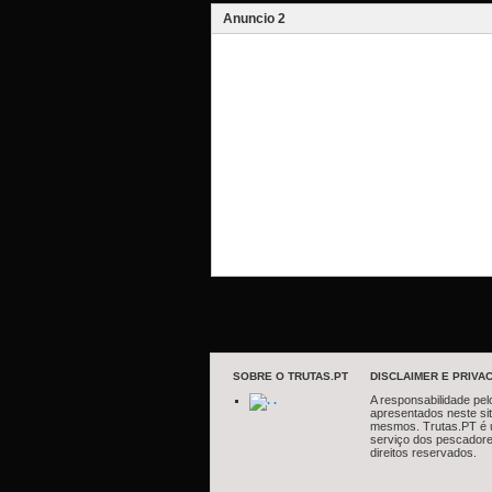
Anuncio 2
SOBRE O TRUTAS.PT
DISCLAIMER E PRIVAC
.
A responsabilidade pel
apresentados neste si
mesmos. Trutas.PT é 
serviço dos pescadore
direitos reservados.