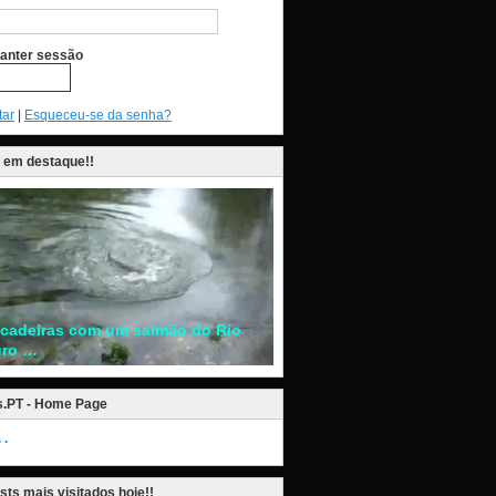
anter sessão
tar
|
Esqueceu-se da senha?
 em destaque!!
ncadeiras com um salmão do Rio
ro …
s.PT - Home Page
.
sts mais visitados hoje!!