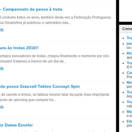
– Campeonato de pesca à truta
 costume todos os anos, também desta vez a Federação Portuguesa
ca Desportiva já publicou o calendário das...
Comen
is
Tru
jo
ura às trutas 2016!!
os 
Ri
amigos pescadores de trutas, chegou finalmente o momento por nós
qu
ansiado!! Estamos a menos de um dia da...
Tru
IC
is
Ca
Por
Ma
de pesca Grauvell Teklon Concept Spin
pe
Tru
 de carreto e linhas, só faltava mesmo falar da parte mais importante
Ang
junto de spinning que comprei há...
Tru
ca
is
Ma
o 
Elw
to Daiwa Exceler
pr