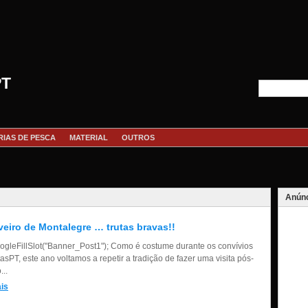
PT
RIAS DE PESCA
MATERIAL
OUTROS
Anúnc
veiro de Montalegre … trutas bravas!!
gleFillSlot("Banner_Post1"); Como é costume durante os convívios
asPT, este ano voltamos a repetir a tradição de fazer uma visita pós-
...
is