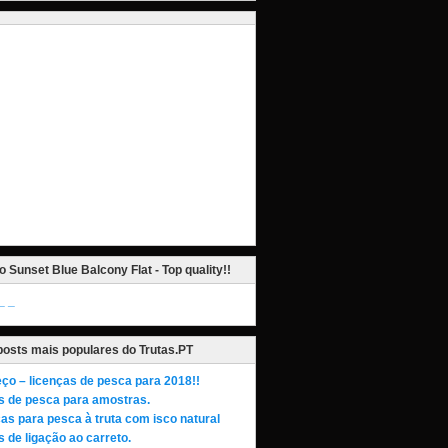
o Sunset Blue Balcony Flat - Top quality!!
_
posts mais populares do Trutas.PT
ço – licenças de pesca para 2018!!
s de pesca para amostras.
as para pesca à truta com isco natural
 de ligação ao carreto.