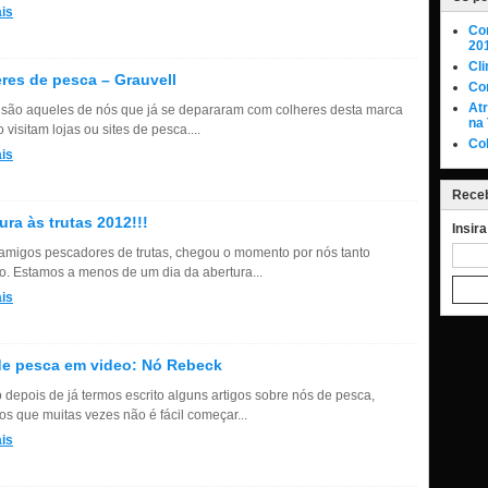
is
Con
20
Cli
res de pesca – Grauvell
Co
At
 são aqueles de nós que já se depararam com colheres desta marca
na 
visitam lojas ou sites de pesca....
Col
is
Receb
ura às trutas 2012!!!
Insir
amigos pescadores de trutas, chegou o momento por nós tanto
o. Estamos a menos de um dia da abertura...
is
e pesca em video: Nó Rebeck
depois de já termos escrito alguns artigos sobre nós de pesca,
s que muitas vezes não é fácil começar...
is