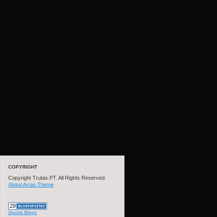
COPYRIGHT
Copyright Trutas.PT. All Rights Reserved.
About Arras.Theme
Sports Blogs