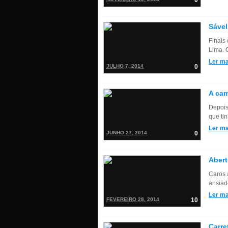
0
Sável
Finais
Lima. 
Ler ma
JULHO 7, 2014
0
A cam
Depois
que tin
Ler ma
JUNHO 27, 2014
0
Abert
Caros 
ansiad
Ler ma
FEVEREIRO 28, 2014
10
Carr