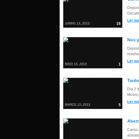
Depois
Decath
Ler ma
JUNHO 13, 2013
18
Nos p
Depois
resolv
Ler ma
MAIO 15, 2013
1
Tarde
Dia 2 
Mouro, 
Ler ma
MARÇO 13, 2013
5
Abert
Caros 
ansiad