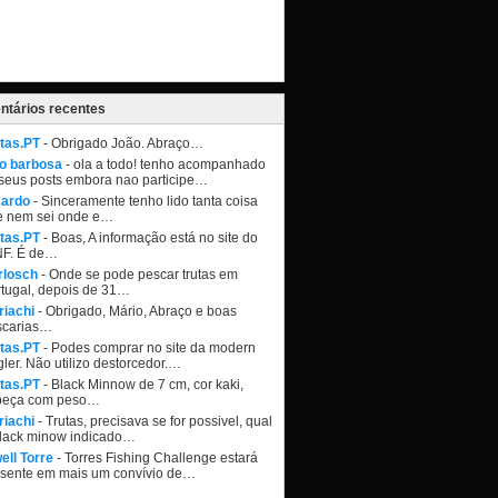
tários recentes
tas.PT
- Obrigado João. Abraço…
ao barbosa
- ola a todo! tenho acompanhado
seus posts embora nao participe…
cardo
- Sinceramente tenho lido tanta coisa
e nem sei onde e…
tas.PT
- Boas, A informação está no site do
NF. É de…
rlosch
- Onde se pode pescar trutas em
tugal, depois de 31…
riachi
- Obrigado, Mário, Abraço e boas
scarias…
tas.PT
- Podes comprar no site da modern
ler. Não utilizo destorcedor.…
tas.PT
- Black Minnow de 7 cm, cor kaki,
beça com peso…
riachi
- Trutas, precisava se for possivel, qual
black minow indicado…
ell Torre
- Torres Fishing Challenge estará
esente em mais um convívio de…