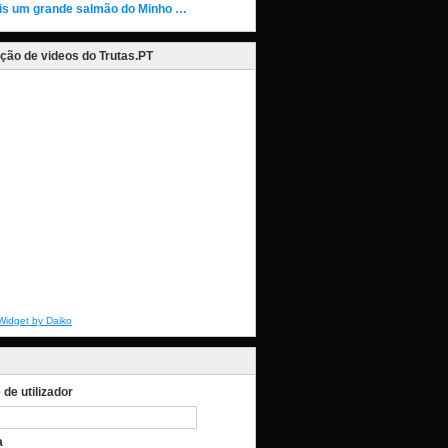
is um grande salmão do Minho …
ção de videos do Trutas.PT
Widget by Daiko
de utilizador
a