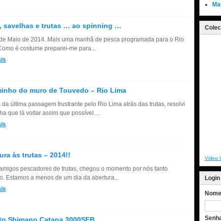
Ma
, savelhas e trutas … ao spinning …
Colec
 de Maio de 2014. Mais uma manhã de pesca programada para o Rio
Como é costume preparei-me para...
is
inho do muro de Touvedo – Rio Lima
 da última passagem frustrante pelo Rio Lima atrás das trutas, resolvi
ha que lá voltar assim que possível....
is
ura às trutas – 2014!!
Video 
amigos pescadores de trutas, chegou o momento por nós tanto
o. Estamos a menos de um dia da abertura...
Login
is
Nome 
Senh
eto Shimano Catana 3000SFB