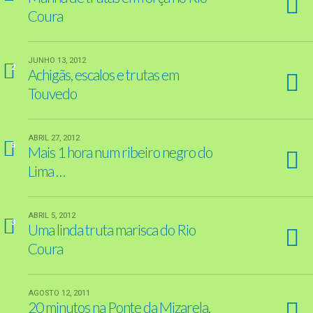
Coura
JUNHO 13, 2012
2
Achigãs, escalos e trutas em
Touvedo
ABRIL 27, 2012
5
Mais 1 hora num ribeiro negro do
Lima …
ABRIL 5, 2012
3
Uma linda truta marisca do Rio
Coura
AGOSTO 12, 2011
20 minutos na Ponte da Mizarela.